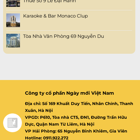
Thuê Số 9 Lê Đại Hành
Karaoke & Bar Monaco Clup
Tòa Nhà Văn Phòng 69 Nguyễn Du
Công ty cổ phần Ngày mới Việt Nam
Địa chỉ: Số 169 Khuất Duy Tiến, Nhân Chính, Thanh
Xuân, Hà Nội
VPGD: P610, Tòa nhà CT5, ĐN1, Đường Trần Hữu
Dực, Quận Nam Từ Liêm, Hà Nội
VP Hải Phòng: 65 Nguyễn Bỉnh Khiêm, Gia Viên
Hotline: 0911.922.272