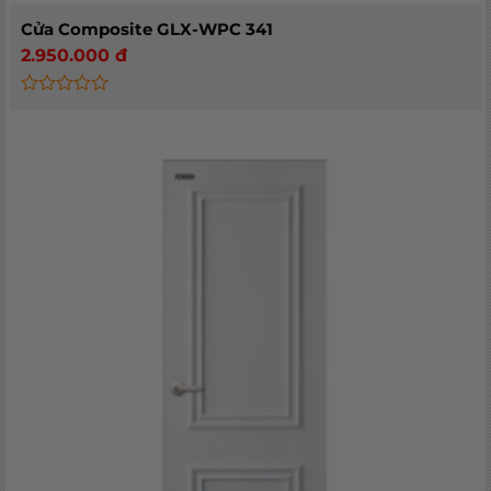
Cửa Composite GLX-WPC 341
2.950.000
đ
Rated
0
out
of
5