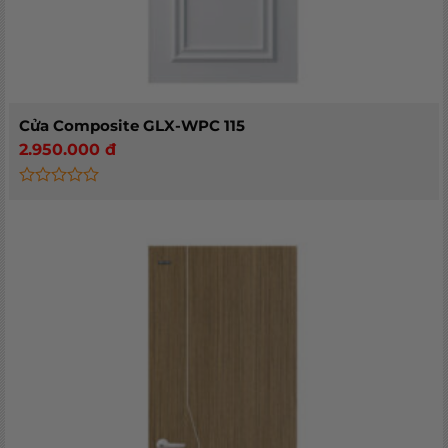
Cửa Composite GLX-WPC 115
2.950.000
đ
Rated
0
out
of
5