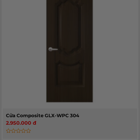
Cửa Composite GLX-WPC 304
2.950.000
đ
Rated