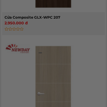
Cửa Composite GLX-WPC 207
2.950.000
đ
Rated
0
out
of
5