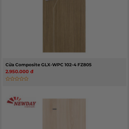
Cửa Composite GLX-WPC 102-4 FZ805
2.950.000
đ
Rated
0
out
of
5