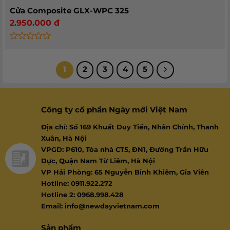
Cửa Composite GLX-WPC 325
2.950.000
đ
Rated
0
out
1
2
3
4
5
of
5
Công ty cổ phần Ngày mới Việt Nam
Địa chỉ: Số 169 Khuất Duy Tiến, Nhân Chính, Thanh
Xuân, Hà Nội
VPGD: P610, Tòa nhà CT5, ĐN1, Đường Trần Hữu
Dực, Quận Nam Từ Liêm, Hà Nội
VP Hải Phòng: 65 Nguyễn Bỉnh Khiêm, Gia Viên
Hotline: 0911.922.272
Hotline 2: 0968.998.428
Email: info@newdayvietnam.com
Sản phẩm