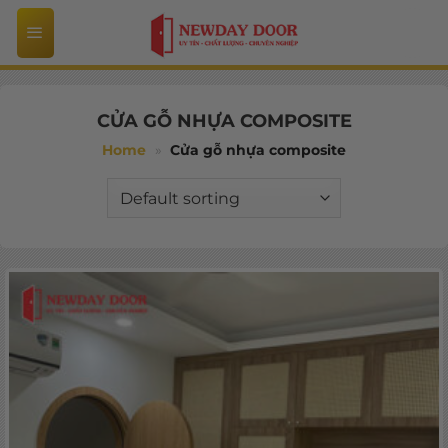
Bỏ
qua
nội
dung
CỬA GỖ NHỰA COMPOSITE
Home
»
Cửa gỗ nhựa composite