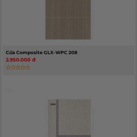
Cửa Composite GLX-WPC 208
2.950.000
đ
Rated
0
out
of
5