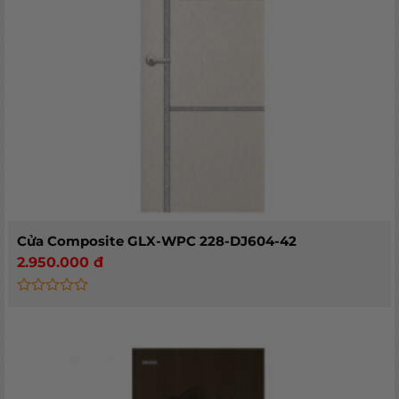
Cửa Composite GLX-WPC 228-DJ604-42
2.950.000
đ
Rated
0
out
of
5