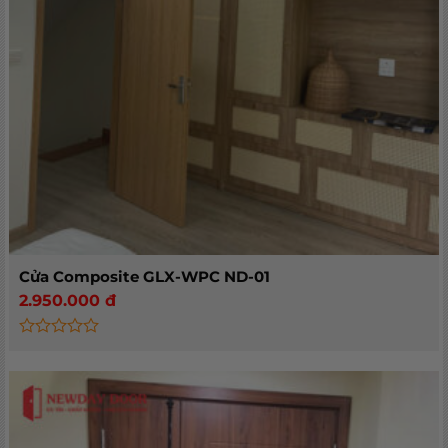
Cửa Composite GLX-WPC ND-01
2.950.000
đ
Rated
0
out
of
5