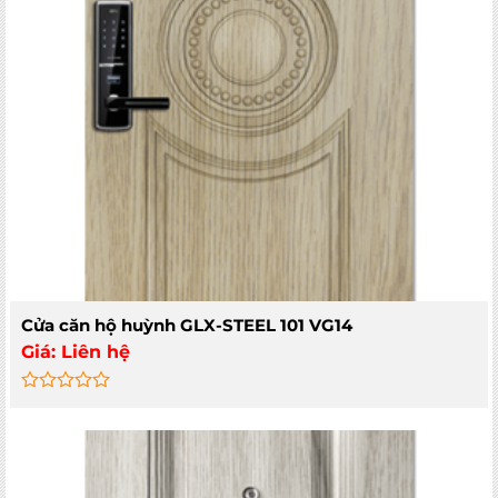
Cửa căn hộ huỳnh GLX-STEEL 101 VG14
Giá:
Liên hệ
Rated
0
out
of
5