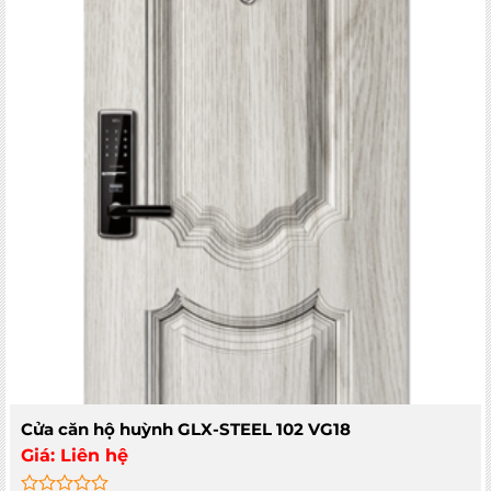
Cửa căn hộ huỳnh GLX-STEEL 102 VG18
Giá:
Liên hệ