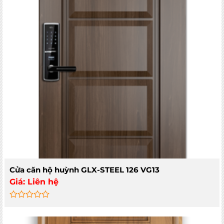
Cửa căn hộ huỳnh GLX-STEEL 126 VG13
Giá:
Liên hệ
Rated
0
out