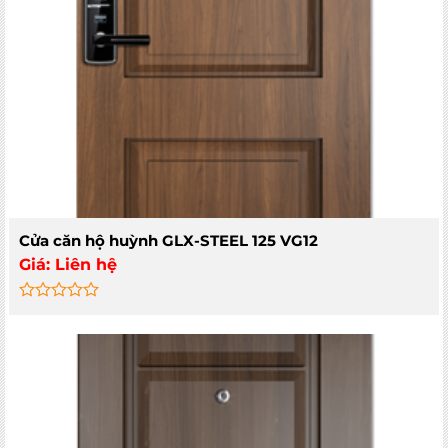
Cửa căn hộ huỳnh GLX-STEEL 125 VG12
Giá:
Liên hệ
Rated
0
out
of
5