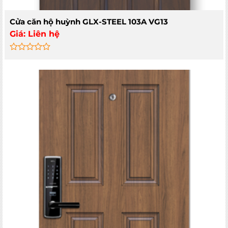
Cửa căn hộ huỳnh GLX-STEEL 103A VG13
Giá:
Liên hệ
Rated
0
out
of
5