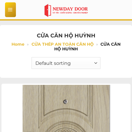
Bỏ
qua
nội
dung
CỬA CĂN HỘ HUỲNH
Home
»
CỬA THÉP AN TOÀN CĂN HỘ
»
CỬA CĂN
HỘ HUỲNH