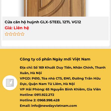
Cửa căn hộ huỳnh GLX-STEEL 127L VG12
Giá:
Liên hệ
Rated
0
out
of
5
Công ty cổ phần Ngày mới Việt Nam
Địa chỉ: Số 169 Khuất Duy Tiến, Nhân Chính, Thanh
Xuân, Hà Nội
VPGD: P610, Tòa nhà CT5, ĐN1, Đường Trần Hữu
Dực, Quận Nam Từ Liêm, Hà Nội
VP Hải Phòng: 65 Nguyễn Bỉnh Khiêm, Gia Viên
Hotline: 0911.922.272
Hotline 2: 0968.998.428
Email: info@newdayvietnam.com