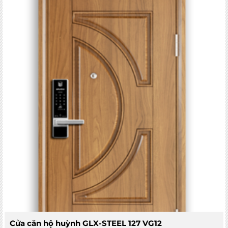
of
5
Cửa căn hộ huỳnh GLX-STEEL 127 VG12