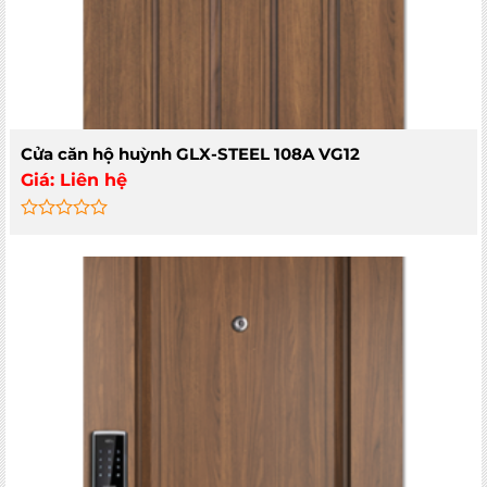
Cửa căn hộ huỳnh GLX-STEEL 108A VG12
Giá:
Liên hệ
Rated
0
out
of
5