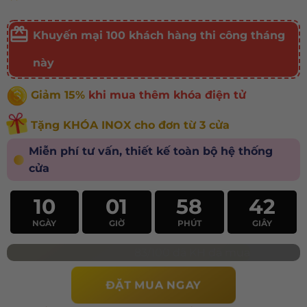
Khuyến mại 100 khách hàng thi công tháng
này
Giảm 15%
khi mua thêm khóa điện tử
Tặng KHÓA INOX cho đơn từ 3 cửa
Miễn phí tư vấn, thiết kế toàn bộ hệ thống
cửa
10
01
58
40
NGÀY
GIỜ
PHÚT
GIÂY
83/100 đã KH đã mua
ĐẶT MUA NGAY