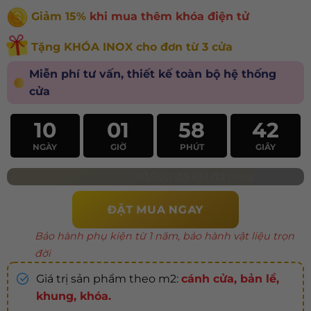
Giảm 15%
khi mua thêm khóa điện tử
Tặng KHÓA INOX cho đơn từ 3 cửa
Miễn phí tư vấn, thiết kế toàn bộ hệ thống
cửa
10
01
58
40
NGÀY
GIỜ
PHÚT
GIÂY
83/100 đã KH đã mua
ĐẶT MUA NGAY
Bảo hành phụ kiện từ 1 năm, bảo hành vật liệu trọn
đời
Giá trị sản phẩm theo m2:
cánh cửa, bản lề,
khung, khóa.