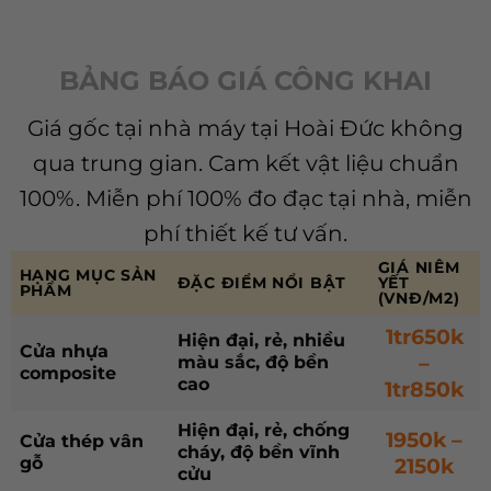
BẢNG BÁO GIÁ CÔNG KHAI
Giá gốc tại nhà máy tại Hoài Đức không
qua trung gian. Cam kết vật liệu chuẩn
100%. Miễn phí 100% đo đạc tại nhà, miễn
phí thiết kế tư vấn.
GIÁ NIÊM
HẠNG MỤC SẢN
ĐẶC ĐIỂM NỔI BẬT
YẾT
PHẨM
(VNĐ/M2)
1tr650k
Hiện đại, rẻ, nhiều
Cửa nhựa
–
màu sắc, độ bền
composite
cao
1tr850k
Hiện đại, rẻ, chống
1950k –
Cửa thép vân
cháy, độ bền vĩnh
gỗ
2150k
cửu