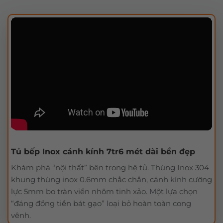
Tủ bếp Inox cánh kính 7tr6 mét dài bền đẹp
Khám phá “nội thất” bên trong hệ tủ. Thùng Inox 304
khung thùng inox 0.6mm chắc chắn, cánh kính cường
lực 5mm bo tràn viền nhôm tinh xảo. Một lựa chọn
“đáng đồng tiền bát gạo” loại bỏ hoàn toàn cong
vênh.