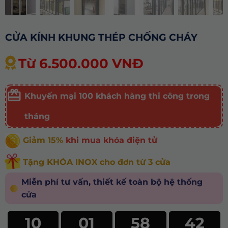
CỬA KÍNH KHUNG THÉP CHỐNG CHÁY
Từ 6.500.000 VNĐ
Khuyến mại 100 khách hàng thi công trong
tháng
Giảm 15%
khi mua khóa điện tử
Tặng KHÓA INOX cho đơn từ 3 cửa
Miễn phí tư vấn, thiết kế toàn bộ hệ thống
cửa
10
01
58
40