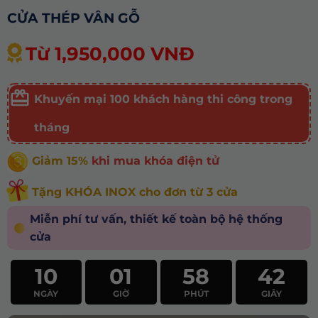
CỬA THÉP VÂN GỖ
Từ 1,950,000 VNĐ
Khuyến mại 100 khách hàng thi công trong
tháng
Giảm 15%
khi mua khóa điện tử
Tặng KHÓA INOX cho đơn từ 3 cửa
Miễn phí tư vấn, thiết kế toàn bộ hệ thống
cửa
10
01
58
40
NGÀY
GIỜ
PHÚT
GIÂY