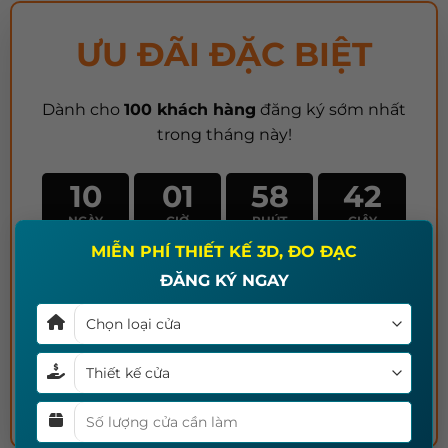
ƯU ĐÃI ĐẶC BIỆT
Dành cho
100 khách hàng
đăng ký sớm nhất
trong tháng này!
10
01
58
40
NGÀY
GIỜ
PHÚT
GIÂY
×
MIỄN PHÍ THIẾT KẾ 3D, ĐO ĐẠC
83/100 đã khách hàng đã đặt hàng
ĐĂNG KÝ NGAY
ĐĂNG KÝ NHẬN ƯU ĐÃI NGAY
Hơn 2000+ gia đình đã tin dùng sản phẩm của
Thanh Đa.