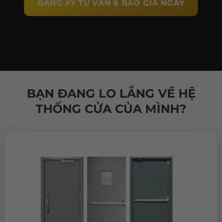
ĐĂNG KÝ TƯ VẤN & BÁO GIÁ NGAY
BẠN ĐANG LO LẮNG VỀ HỆ
THỐNG CỬA CỦA MÌNH?