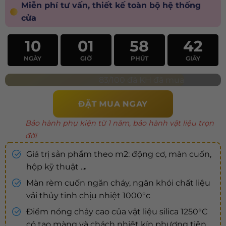
Miễn phí tư vấn, thiết kế toàn bộ hệ thống
cửa
10
01
58
40
NGÀY
GIỜ
PHÚT
GIÂY
83/100 đã KH đã mua
ĐẶT MUA NGAY
Bảo hành phụ kiện từ 1 năm, bảo hành vật liệu trọn
đời
Giá trị sản phẩm theo m2: động cơ, màn cuốn,
hộp kỹ thuật ..
.
Màn rèm cuốn ngăn cháy, ngăn khói chất liệu
vải thủy tinh chịu nhiệt 1000°c
Điểm nóng chảy cao của vật liệu silica 1250°C
có tạo màng và chách nhiệt kín phương tiện,