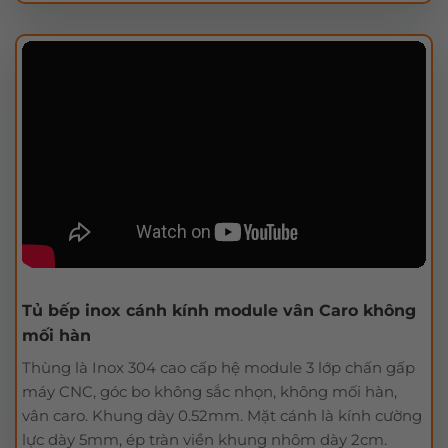
Tủ bếp inox cánh kính module vân Caro không
mối hàn
Thùng là Inox 304 cao cấp hệ module 3 lớp chấn gấp
máy CNC, góc bo không sắc nhọn, không mối hàn,
vân caro. Khung dày 0.52mm. Mặt cánh là kính cường
lực dày 5mm, ép tràn viền khung nhôm dày 2cm.