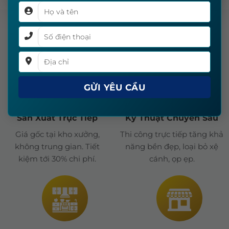
VÌ SAO CHỌN NEWDAY DOOR
Sản Xuất Trực Tiếp
Kỹ Thuật Chuyên Sâu
Giá gốc tại kho xưởng,
Thi công trực tiếp tăng khả
không trung gian. Tiết
năng bền đẹp, loại bỏ xệ
kiệm tới 30% chi phí.
cánh, ọp ẹp.