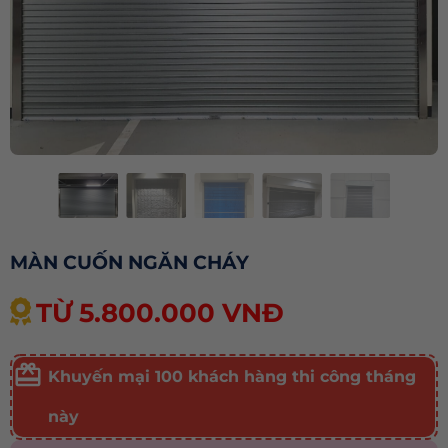
MÀN CUỐN NGĂN CHÁY
TỪ 5.800.000 VNĐ
Khuyến mại 100 khách hàng thi công tháng
này