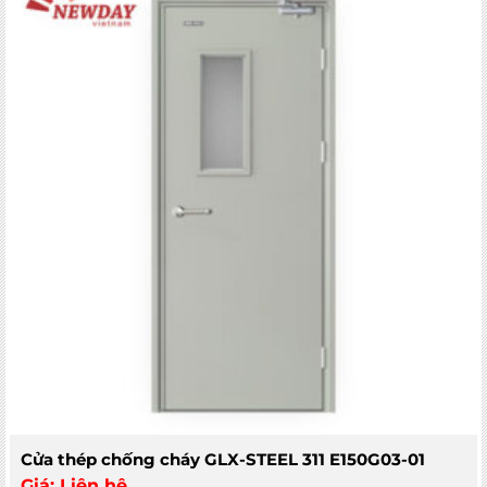
5
Cửa thép chống cháy GLX-STEEL 311 E150G03-01
Giá:
Liên hệ