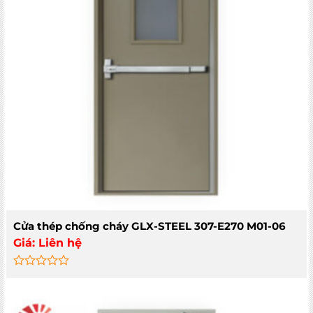
Cửa thép chống cháy GLX-STEEL 307-E270 M01-06
Giá:
Liên hệ
Rated
0
out
of