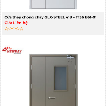
Cửa thép chống cháy GLX-STEEL 418 – T136 B61-01
Giá:
Liên hệ
Rated
0
out
of
5