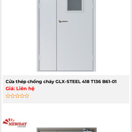
Cửa thép chống cháy GLX-STEEL 418 T136 B61-01
Giá:
Liên hệ
Rated
0
out
of
5