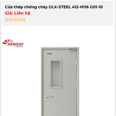
Cửa thép chống cháy GLX-STEEL 412-H116 G01-10
Giá:
Liên hệ
Rated
0
out
of
5