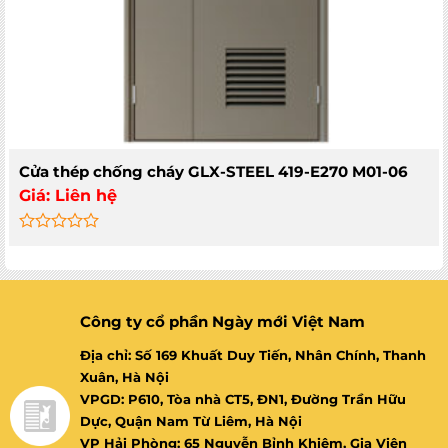
Cửa thép chống cháy GLX-STEEL 419-E270 M01-06
Giá:
Liên hệ
Rated
0
out
of
5
Công ty cổ phần Ngày mới Việt Nam
Địa chỉ: Số 169 Khuất Duy Tiến, Nhân Chính, Thanh
Xuân, Hà Nội
VPGD: P610, Tòa nhà CT5, ĐN1, Đường Trần Hữu
Dực, Quận Nam Từ Liêm, Hà Nội
VP Hải Phòng: 65 Nguyễn Bỉnh Khiêm, Gia Viên