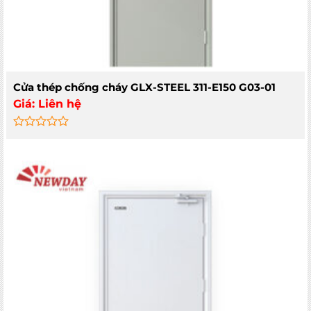
Cửa thép chống cháy GLX-STEEL 311-E150 G03-01
Giá:
Liên hệ
Rated
0
out
of
5
MIỄN PHÍ THIẾT KẾ 3D, ĐO ĐẠC