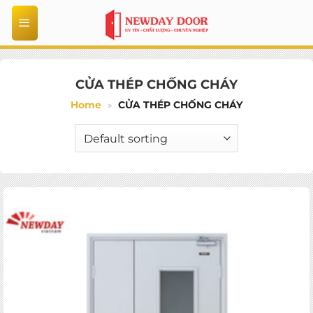
Bỏ
qua
nội
dung
CỬA THÉP CHỐNG CHÁY
Home
»
CỬA THÉP CHỐNG CHÁY