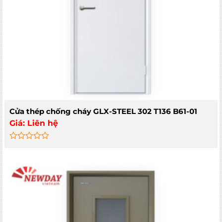
ĐĂNG KÝ NGAY
Cửa thép chống cháy GLX-STEEL 302 T136 B61-01
Giá:
Liên hệ
Rated
0
out
of
5