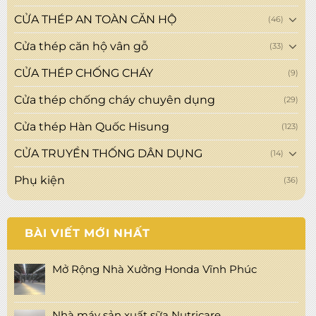
CỬA THÉP AN TOÀN CĂN HỘ
(46)
Cửa thép căn hộ vân gỗ
(33)
CỬA THÉP CHỐNG CHÁY
(9)
Cửa thép chống cháy chuyên dụng
(29)
Cửa thép Hàn Quốc Hisung
(123)
CỬA TRUYỀN THỐNG DÂN DỤNG
(14)
Phụ kiện
(36)
BÀI VIẾT MỚI NHẤT
Mở Rộng Nhà Xưởng Honda Vĩnh Phúc
Nhà máy sản xuất sữa Nutricare