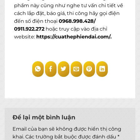
phẩm này cũng như nghe tư vấn chi tiết về
MIỄN PHÍ THIẾT KẾ 3D, ĐO ĐẠC
cách lắp đặt, báo giá, thi công hãy gọi điện
ĐĂNG KÝ NGAY
đến số điện thoại
0968.998.428/
0911.922.272
hoặc truy cập vào địa chỉ
website:
https://cuathephiendai.com/
.
Để lại một bình luận
Email của bạn sẽ không được hiển thị công
khai.
Các trường bắt buộc được đánh dấu
*