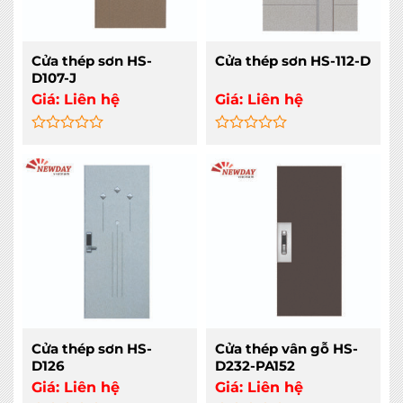
Cửa thép sơn HS-
Cửa thép sơn HS-112-D
D107-J
Giá:
Liên hệ
Giá:
Liên hệ
Rated
Rated
0
0
out
out
of
of
5
5
Cửa thép sơn HS-
Cửa thép vân gỗ HS-
D126
D232-PA152
Giá:
Liên hệ
Giá:
Liên hệ