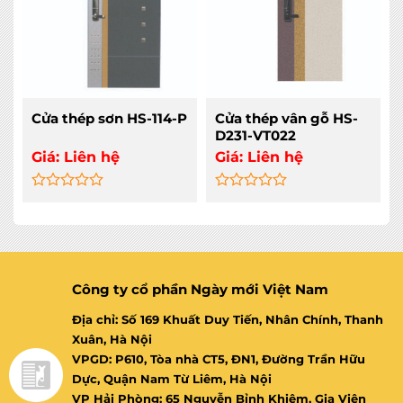
Cửa thép sơn HS-114-P
Cửa thép vân gỗ HS-
D231-VT022
Giá:
Liên hệ
Giá:
Liên hệ
Rated
Rated
0
0
out
out
of
of
5
5
Công ty cổ phần Ngày mới Việt Nam
Địa chỉ: Số 169 Khuất Duy Tiến, Nhân Chính, Thanh
Xuân, Hà Nội
VPGD: P610, Tòa nhà CT5, ĐN1, Đường Trần Hữu
Dực, Quận Nam Từ Liêm, Hà Nội
VP Hải Phòng: 65 Nguyễn Bỉnh Khiêm, Gia Viên