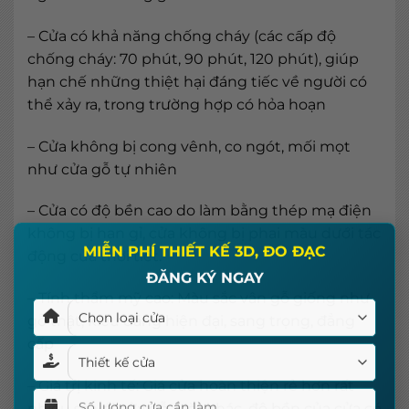
– Cửa có khả năng chống cháy (các cấp độ
chống cháy: 70 phút, 90 phút, 120 phút), giúp
hạn chế những thiệt hại đáng tiếc về người có
thể xảy ra, trong trường hợp có hỏa hoạn
– Cửa không bị cong vênh, co ngót, mối mọt
như cửa gỗ tự nhiên
– Cửa có độ bền cao do làm bằng thép mạ điện
không bị han gỉ, cửa không bị phai màu dưới tác
×
động của thời tiết.
MIỄN PHÍ THIẾT KẾ 3D, ĐO ĐẠC
ĐĂNG KÝ NGAY
– Tính thẩm mỹ cao: Màu sắc vân gỗ giống như
gỗ thật, kiểu dáng hiện đại, sang trọng, đẳng
cấp
– Giá trị kinh tế: Giá cửa hoàn thiện rẻ hơn rất
nhiều so với cửa gỗ. Mặt khác, độ bền của cửa có