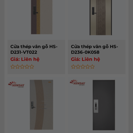
Cửa thép vân gỗ HS-
Cửa thép vân gỗ HS-
D231-VT022
D236-0K058
Giá:
Liên hệ
Giá:
Liên hệ
Rated
Rated
0
0
out
out
of
of
5
5