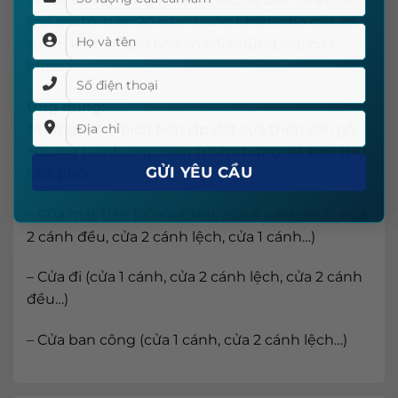
thể lên tới trên 20 năm cũng khiến cho cửa có
giá trị kinh tế cao hơn so với những loại cửa
khác.
Ứng dụng:
Những vị trí thích hợp lắp đặt cửa thép vân gỗ
Hisung tại những công trình chung cư, biệt thự,
nhà phố:
– Cửa mặt tiền (cửa 4 cánh, cửa 4 cánh lệch, cửa
2 cánh đều, cửa 2 cánh lệch, cửa 1 cánh…)
– Cửa đi (cửa 1 cánh, cửa 2 cánh lệch, cửa 2 cánh
đều…)
– Cửa ban công (cửa 1 cánh, cửa 2 cánh lệch…)