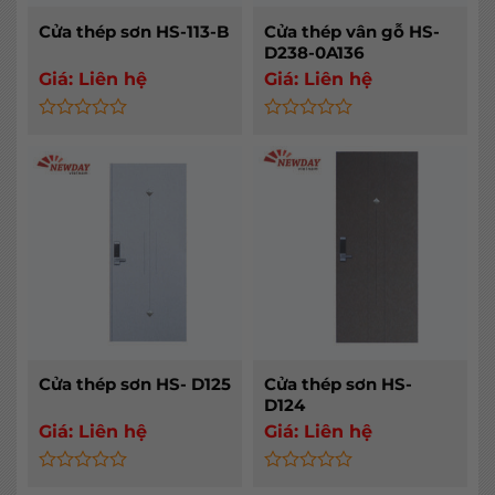
Cửa thép sơn HS-113-B
Cửa thép vân gỗ HS-
D238-0A136
Giá:
Liên hệ
Giá:
Liên hệ
Rated
Rated
0
0
out
out
of
of
5
5
Cửa thép sơn HS- D125
Cửa thép sơn HS-
D124
Giá:
Liên hệ
Giá:
Liên hệ
Rated
Rated