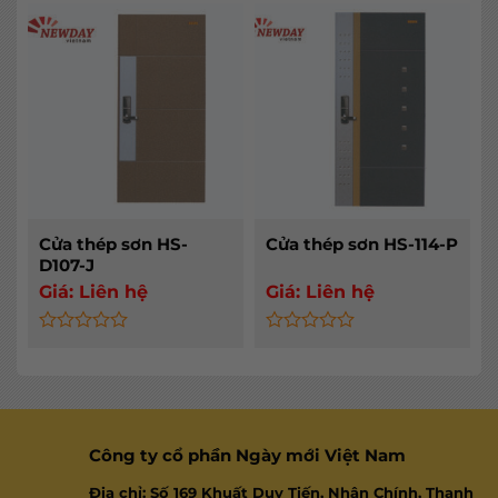
0
0
out
out
of
of
5
5
Cửa thép sơn HS-
Cửa thép sơn HS-114-P
D107-J
Giá:
Liên hệ
Giá:
Liên hệ
Rated
Rated
0
0
out
out
of
of
5
5
Công ty cổ phần Ngày mới Việt Nam
Địa chỉ: Số 169 Khuất Duy Tiến, Nhân Chính, Thanh