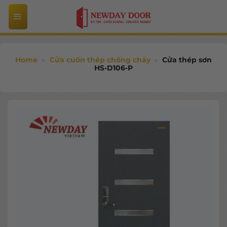
Bỏ
qua
nội
dung
Home
»
Cửa cuốn thép chống cháy
»
Cửa thép sơn
HS-D106-P