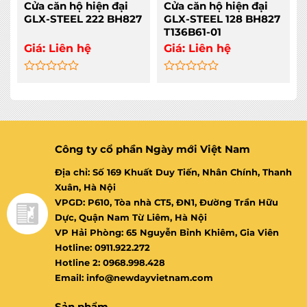
Cửa căn hộ hiện đại
Cửa căn hộ hiện đại
GLX-STEEL 222 BH827
GLX-STEEL 128 BH827
T136B61-01
Giá:
Liên hệ
Giá:
Liên hệ
Rated
Rated
0
0
out
out
of
of
5
5
Công ty cổ phần Ngày mới Việt Nam
Địa chỉ: Số 169 Khuất Duy Tiến, Nhân Chính, Thanh
Xuân, Hà Nội
VPGD: P610, Tòa nhà CT5, ĐN1, Đường Trần Hữu
Dực, Quận Nam Từ Liêm, Hà Nội
VP Hải Phòng: 65 Nguyễn Bỉnh Khiêm, Gia Viên
Hotline: 0911.922.272
Hotline 2: 0968.998.428
Email: info@newdayvietnam.com
Sản phẩm