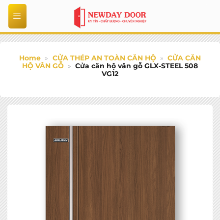
Bỏ
qua
nội
dung
Home
»
CỬA THÉP AN TOÀN CĂN HỘ
»
CỬA CĂN
HỘ VÂN GỖ
»
Cửa căn hộ vân gỗ GLX-STEEL 508
VG12