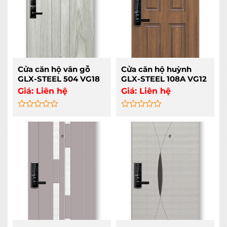
Cửa căn hộ vân gỗ
Cửa căn hộ huỳnh
GLX-STEEL 504 VG18
GLX-STEEL 108A VG12
Giá:
Liên hệ
Giá:
Liên hệ
Rated
Rated
0
0
out
out
of
of
5
5