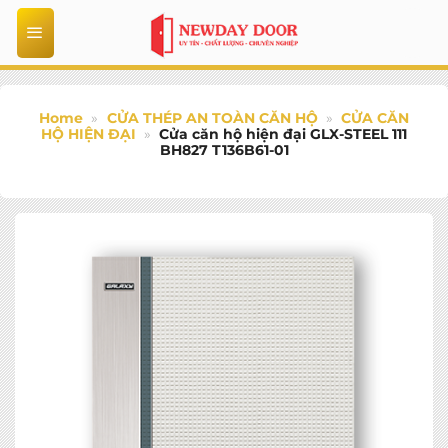
Bỏ
qua
nội
dung
Home
»
CỬA THÉP AN TOÀN CĂN HỘ
»
CỬA CĂN
HỘ HIỆN ĐẠI
»
Cửa căn hộ hiện đại GLX-STEEL 111
BH827 T136B61-01