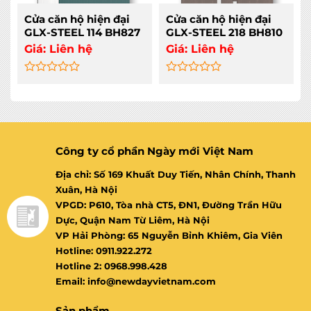
Cửa căn hộ hiện đại
Cửa căn hộ hiện đại
GLX-STEEL 114 BH827
GLX-STEEL 218 BH810
Giá:
Liên hệ
Giá:
Liên hệ
Rated
Rated
0
0
out
out
of
of
5
5
Công ty cổ phần Ngày mới Việt Nam
Địa chỉ: Số 169 Khuất Duy Tiến, Nhân Chính, Thanh
Xuân, Hà Nội
VPGD: P610, Tòa nhà CT5, ĐN1, Đường Trần Hữu
Dực, Quận Nam Từ Liêm, Hà Nội
VP Hải Phòng: 65 Nguyễn Bỉnh Khiêm, Gia Viên
Hotline: 0911.922.272
Hotline 2: 0968.998.428
Email: info@newdayvietnam.com
Sản phẩm