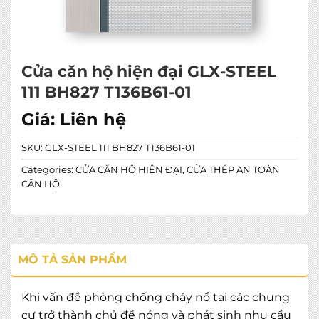
Cửa căn hộ hiện đại GLX-STEEL
111 BH827 T136B61-01
Giá:
Liên hệ
SKU:
GLX-STEEL 111 BH827 T136B61-01
Categories:
CỬA CĂN HỘ HIỆN ĐẠI
,
CỬA THÉP AN TOÀN
CĂN HỘ
MÔ TẢ SẢN PHẨM
Khi vấn đề phòng chống cháy nổ tại các chung
cư trở thành chủ đề nóng và phát sinh nhu cầu