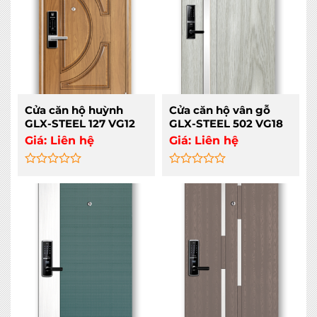
Cửa căn hộ huỳnh
Cửa căn hộ vân gỗ
GLX-STEEL 127 VG12
GLX-STEEL 502 VG18
Giá:
Liên hệ
Giá:
Liên hệ
Rated
Rated
0
0
out
out
of
of
5
5