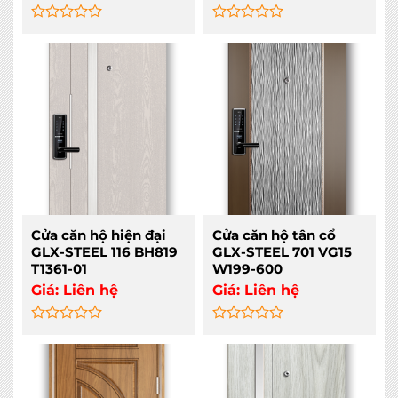
Rated
Rated
0
0
out
out
of
of
5
5
Cửa căn hộ hiện đại
Cửa căn hộ tân cổ
GLX-STEEL 116 BH819
GLX-STEEL 701 VG15
T1361-01
W199-600
Giá:
Liên hệ
Giá:
Liên hệ
Rated
Rated
0
0
out
out
of
of
5
5