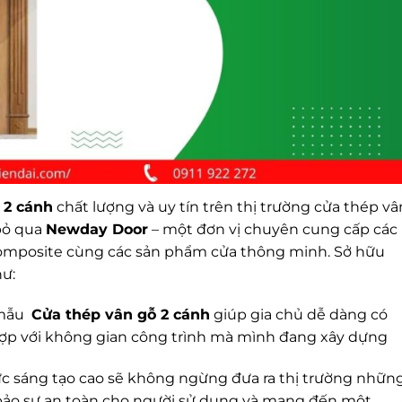
 2 cánh
chất lượng và uy tín trên thị trường cửa thép vâ
bỏ qua
Newday Door
– một đơn vị chuyên cung cấp các
omposite cùng các sản phẩm cửa thông minh. Sở hữu
ư:
 mẫu
Cửa thép vân gỗ 2 cánh
giúp gia chủ dễ dàng có
ợp với không gian công trình mà mình đang xây dựng
sức sáng tạo cao sẽ không ngừng đưa ra thị trường nhữn
bảo sự an toàn cho người sử dụng và mang đến một