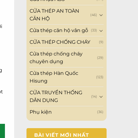
CỬA THÉP AN TOÀN
(46)
CĂN HỘ
i
Cửa thép căn hộ vân gỗ
(33)
CỬA THÉP CHỐNG CHÁY
(9)
t
Cửa thép chống cháy
(29)
chuyên dụng
g
Cửa thép Hàn Quốc
(123)
Hisung
ột
CỬA TRUYỀN THỐNG
(14)
DÂN DỤNG
Phụ kiện
(36)
BÀI VIẾT MỚI NHẤT