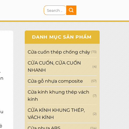
Search
CART
for:
DANH MỤC SẢN PHẨM
Cửa cuốn thép chống cháy
(73)
CỬA CUỐN, CỬA CUỐN
(4)
NHANH
.
ện
Cửa gỗ nhựa composite
(57)
Cửa kính khung thép vách
(7)
kính
CỬA KÍNH KHUNG THÉP,
ếu
(2)
VÁCH KÍNH
ẻ
Cửa nhựa ABS
(114)