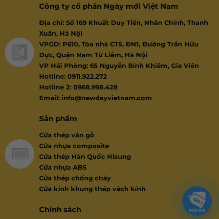
Công ty cổ phần Ngày mới Việt Nam
Địa chỉ: Số 169 Khuất Duy Tiến, Nhân Chính, Thanh
Xuân, Hà Nội
VPGD: P610, Tòa nhà CT5, ĐN1, Đường Trần Hữu
Dực, Quận Nam Từ Liêm, Hà Nội
VP Hải Phòng: 65 Nguyễn Bỉnh Khiêm, Gia Viên
Hotline: 0911.922.272
Hotline 2: 0968.998.428
Email: info@newdayvietnam.com
Sản phẩm
Cửa thép vân gỗ
Cửa nhựa composite
Cửa thép Hàn Quốc Hisung
Cửa nhựa ABS
Cửa thép chống cháy
Cửa kính khung thép vách kính
Chính sách