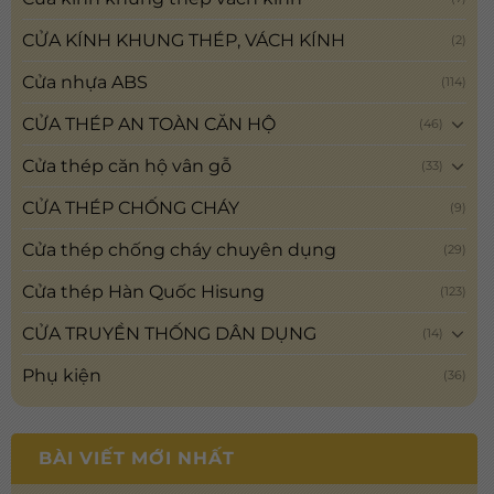
CỬA KÍNH KHUNG THÉP, VÁCH KÍNH
(2)
Cửa nhựa ABS
(114)
CỬA THÉP AN TOÀN CĂN HỘ
(46)
Cửa thép căn hộ vân gỗ
(33)
CỬA THÉP CHỐNG CHÁY
(9)
Cửa thép chống cháy chuyên dụng
(29)
Cửa thép Hàn Quốc Hisung
(123)
CỬA TRUYỀN THỐNG DÂN DỤNG
(14)
Phụ kiện
(36)
BÀI VIẾT MỚI NHẤT