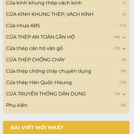
Cửa kính khung thép vách kính
(7)
CỬA KÍNH KHUNG THÉP, VÁCH KÍNH
(2)
Cửa nhựa ABS
(114)
CỬA THÉP AN TOÀN CĂN HỘ
(46)
Cửa thép căn hộ vân gỗ
(33)
CỬA THÉP CHỐNG CHÁY
(9)
Cửa thép chống cháy chuyên dụng
(29)
Cửa thép Hàn Quốc Hisung
(123)
CỬA TRUYỀN THỐNG DÂN DỤNG
(14)
Phụ kiện
(36)
BÀI VIẾT MỚI NHẤT