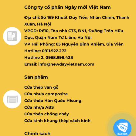
Công ty cổ phần Ngày mới Việt Nam
Địa chỉ: Số 169 Khuất Duy Tiến, Nhân Chính, Thanh
Xuân, Hà Nội
VPGD: P610, Tòa nhà CT5, ĐN1, Đường Trần Hữu
Dực, Quận Nam Từ Liêm, Hà Nội
VP Hải Phòng: 65 Nguyễn Bỉnh Khiêm, Gia Viên
Hotline: 0911.922.272
Hotline 2: 0968.998.428
Email: info@newdayvietnam.com
Sản phẩm
Cửa thép vân gỗ
Cửa nhựa composite
Cửa thép Hàn Quốc Hisung
Cửa nhựa ABS
Cửa thép chống cháy
Cửa kính khung thép vách kính
Chính sách