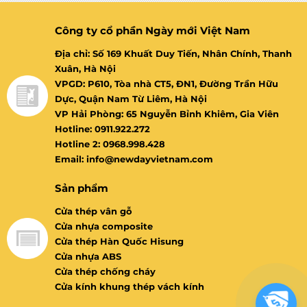
Công ty cổ phần Ngày mới Việt Nam
Địa chỉ: Số 169 Khuất Duy Tiến, Nhân Chính, Thanh
Xuân, Hà Nội
VPGD: P610, Tòa nhà CT5, ĐN1, Đường Trần Hữu
Dực, Quận Nam Từ Liêm, Hà Nội
VP Hải Phòng: 65 Nguyễn Bỉnh Khiêm, Gia Viên
Hotline: 0911.922.272
Hotline 2: 0968.998.428
Email: info@newdayvietnam.com
Sản phẩm
Cửa thép vân gỗ
Cửa nhựa composite
Cửa thép Hàn Quốc Hisung
Cửa nhựa ABS
Cửa thép chống cháy
Cửa kính khung thép vách kính