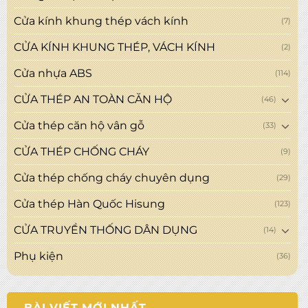
Cửa kính khung thép vách kính
(7)
CỬA KÍNH KHUNG THÉP, VÁCH KÍNH
(2)
Cửa nhựa ABS
(114)
CỬA THÉP AN TOÀN CĂN HỘ
(46)
Cửa thép căn hộ vân gỗ
(33)
CỬA THÉP CHỐNG CHÁY
(9)
Cửa thép chống cháy chuyên dụng
(29)
Cửa thép Hàn Quốc Hisung
(123)
CỬA TRUYỀN THỐNG DÂN DỤNG
(14)
Phụ kiện
(36)
BÀI VIẾT MỚI NHẤT