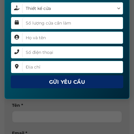
Để lại một bình luận
Email của bạn sẽ không được hiển thị công
khai.
Các trường bắt buộc được đánh dấu
*
Bình luận
*
Tên
*
Email
*