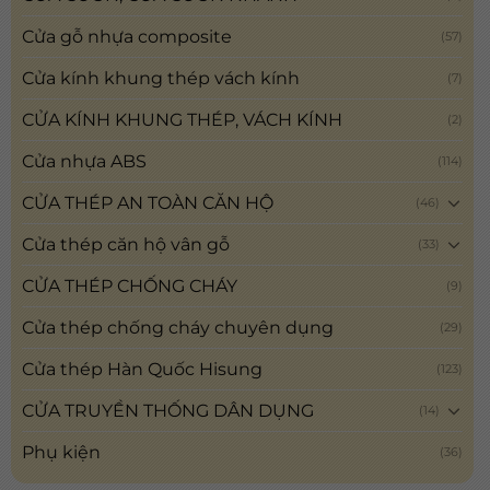
Cửa gỗ nhựa composite
(57)
Cửa kính khung thép vách kính
(7)
CỬA KÍNH KHUNG THÉP, VÁCH KÍNH
(2)
Cửa nhựa ABS
(114)
CỬA THÉP AN TOÀN CĂN HỘ
(46)
Cửa thép căn hộ vân gỗ
(33)
CỬA THÉP CHỐNG CHÁY
(9)
Cửa thép chống cháy chuyên dụng
(29)
Cửa thép Hàn Quốc Hisung
(123)
CỬA TRUYỀN THỐNG DÂN DỤNG
(14)
Phụ kiện
(36)