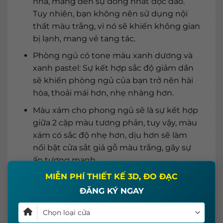
nhà, mang đến sự đồng nhất độc đáo.
Tuy nhiên, bạn không nên sử dụng nội
thất màu trắng, vì nó sẽ khiến không gian
bị lạnh, mang vẻ tang tác.
Phòng ngủ có tone màu xanh dương và
xanh pastel: Sự kết hợp sắc độ giảm dần
sẽ khiến phòng ngủ của bạn trở nên hài
hòa, thoải mái hơn, nhẹ nhàng hơn.
Màu xám cho phong ngủ sẽ là sự kết hợp
giữa 2 cặp màu tương phản, tuy vậy, màu
xám có sắc độ nhẹ hơn, dịu hơn sẽ làm
nổi bật cửa sắt giả gỗ màu trắng, gây sự
ấn tượng mạnh.
×
MIỄN PHÍ THIẾT KẾ 3D, ĐO ĐẠC
ĐĂNG KÝ NGAY