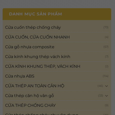
DANH MỤC SẢN PHẨM
Cửa cuốn thép chống cháy
(73)
CỬA CUỐN, CỬA CUỐN NHANH
(4)
Cửa gỗ nhựa composite
(57)
Cửa kính khung thép vách kính
(7)
CỬA KÍNH KHUNG THÉP, VÁCH KÍNH
(2)
Cửa nhựa ABS
(114)
CỬA THÉP AN TOÀN CĂN HỘ
(46)
Cửa thép căn hộ vân gỗ
(33)
CỬA THÉP CHỐNG CHÁY
(9)
(29)