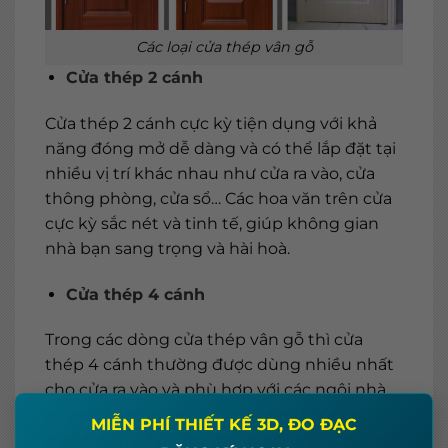
Các loại cửa thép vân gỗ
Cửa thép 2 cánh
Cửa thép 2 cánh cực kỳ tiện dụng với khả
năng đóng mở dễ dàng và có thể lắp đặt tại
nhiều vị trí khác nhau như cửa ra vào, cửa
thông phòng, cửa sổ… Các hoa văn trên cửa
cực kỳ sắc nét và tinh tế, giúp không gian
nhà bạn sang trọng và hài hoà.
Cửa thép 4 cánh
Trong các dòng cửa thép vân gỗ thì cửa
thép 4 cánh thường được dùng nhiều nhất
cho cửa ra vào và phù hợp với các ngôi nhà
×
có mặt tiền rộng. Dòng cửa này không chỉ
MIỄN PHÍ THIẾT KẾ 3D, ĐO ĐẠC
mang đến sự thông thoáng cho gia chủ mà