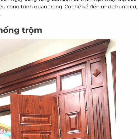
ều công trình quan trọng. Có thể kể đến như chung cư,
…
chống trộm
MIỄN PHÍ THIẾT KẾ 3D, ĐO ĐẠC
ĐĂNG KÝ NGAY