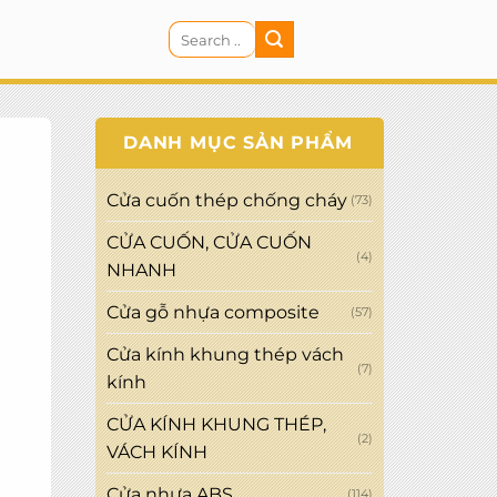
Search
CART
for:
DANH MỤC SẢN PHẨM
Cửa cuốn thép chống cháy
(73)
CỬA CUỐN, CỬA CUỐN
(4)
NHANH
Cửa gỗ nhựa composite
(57)
Cửa kính khung thép vách
(7)
kính
CỬA KÍNH KHUNG THÉP,
(2)
VÁCH KÍNH
Cửa nhựa ABS
(114)