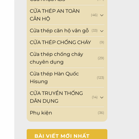
CỬA THÉP AN TOÀN
(46)
CĂN HỘ
Cửa thép căn hộ vân gỗ
(33)
CỬA THÉP CHỐNG CHÁY
(9)
Cửa thép chống cháy
(29)
chuyên dụng
Cửa thép Hàn Quốc
(123)
Hisung
CỬA TRUYỀN THỐNG
(14)
DÂN DỤNG
Phụ kiện
(36)
BÀI VIẾT MỚI NHẤT