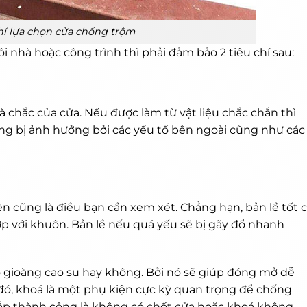
hí lựa chọn cửa chống trộm
 nhà hoặc công trình thì phải đảm bảo 2 tiêu chí sau:
à chắc của cửa. Nếu được làm từ vật liệu chắc chắn thì
ng bị ảnh hưởng bởi các yếu tố bên ngoài cũng như các
ện
cũng là điều bạn cần xem xét. Chẳng hạn, bản lề tốt 
p với khuôn. Bản lề nếu quá yếu sẽ bị gãy đổ nhanh
 gioăng cao su hay không. Bởi nó sẽ giúp đóng mở dễ
đó, khoá là một phụ kiện cực kỳ quan trọng để chống
cắp thành công là không có chốt cửa hoặc khoá không