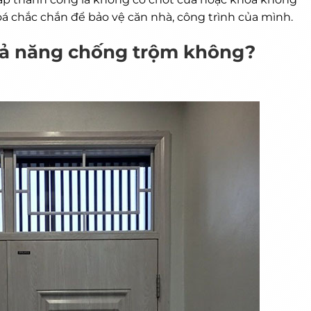
oá chắc chắn để bảo vệ căn nhà, công trình của mình.
hả năng chống trộm không?