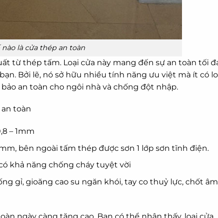
 nào là cửa thép an toàn
xuất từ thép tấm. Loại cửa này mang đến sự an toàn tối đ
ạn. Bởi lẽ, nó sở hữu nhiều tính năng ưu việt mà ít có lo
bảo an toàn cho ngôi nhà và chống đột nhập.
 an toàn
0,8 – 1mm
m, bên ngoài tấm thép được sơn 1 lớp sơn tĩnh điện.
ó khả năng chống cháy tuyệt vời
g gỉ, gioăng cao su ngăn khói, tay co thuỷ lực, chốt âm
toàn ngày càng tăng cao. Bạn có thể nhận thấy, loại cửa