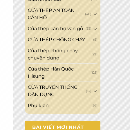
CỬA THÉP AN TOÀN
(46)
CĂN HỘ
Cửa thép căn hộ vân gỗ
(33)
CỬA THÉP CHỐNG CHÁY
(9)
Cửa thép chống cháy
(29)
chuyên dụng
Cửa thép Hàn Quốc
(123)
Hisung
CỬA TRUYỀN THỐNG
(14)
DÂN DỤNG
Phụ kiện
(36)
BÀI VIẾT MỚI NHẤT