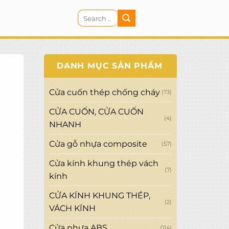
Search
CART
for:
DANH MỤC SẢN PHẨM
Cửa cuốn thép chống cháy
(73)
CỬA CUỐN, CỬA CUỐN
(4)
NHANH
Cửa gỗ nhựa composite
(57)
Cửa kính khung thép vách
(7)
kính
CỬA KÍNH KHUNG THÉP,
(2)
VÁCH KÍNH
Cửa nhựa ABS
(114)