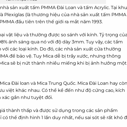
nhà sản xuất tấm PMMA Đài Loan và tấm Acrylic. Tại kh
là Plexiglas (là thương hiệu của nhà sản xuất tấm PMMA
 PMMA đầu tiên trên thế giới ra mắt năm 1993.
i vật liệu và thường được so sánh với kính. Tỷ trọng củ
 98% ánh sáng qua nó với độ dày 3mm. Tuy vậy, các tấm
với các loại kính. Do đó, các nhà sản xuất cửa thường
A để bảo vệ. Tuy Mica dễ bị trầy xước, nhưng thông
Mica sẽ bị nứt thành nhiều miếng khi bị ảnh hưởng một
là Mica Đài loan và Mica Trung Quốc. Mica Đài Loan hay cò
h ưu việt khác nhau. Có thể kể đến như độ cứng cao, kích
 xác gần như tuyệt đối.
 giá thành thấp và được sử dụng trong các sản phẩm
có thể định hình 1 lần duy nhất, nếu sai sót sẽ rất khó 