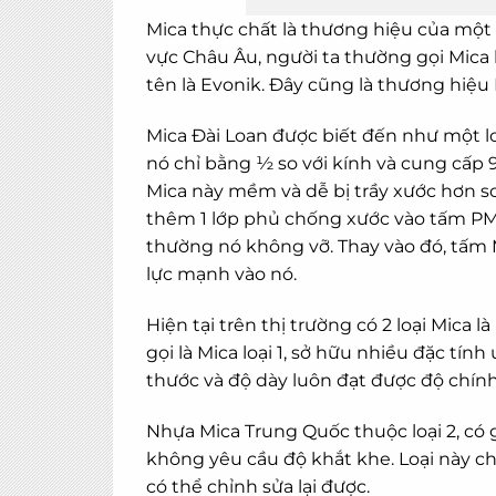
Mica thực chất là thương hiệu của một 
vực Châu Âu, người ta thường gọi Mica 
tên là Evonik. Đây cũng là thương hiệu
Mica Đài Loan được biết đến như một loạ
nó chỉ bằng ½ so với kính và cung cấp
Mica này mềm và dễ bị trầy xước hơn so 
thêm 1 lớp phủ chống xước vào tấm PMM
thường nó không vỡ. Thay vào đó, tấm 
lực mạnh vào nó.
Hiện tại trên thị trường có 2 loại Mica 
gọi là Mica loại 1, sở hữu nhiều đặc tín
thước và độ dày luôn đạt được độ chính
Nhựa Mica Trung Quốc thuộc loại 2, có
không yêu cầu độ khắt khe. Loại này chỉ 
có thể chỉnh sửa lại được.