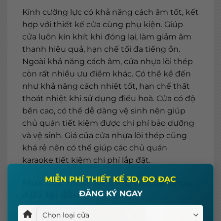
Kính cường lực có khả năng cách âm tốt, kết
hợp với thiết kế cửa cùng phụ kiện. Giúp
cửa luôn kín khít khi đóng lại, làm giảm âm
thanh hiệu quả, hạn chế tối đa tiếng ồn.
Ngoài khả năng cách âm, cửa nhựa lõi thép
còn rất nhiều ưu điểm khác. Có thể kể đến
như khả năng cách nhiệt tốt, hạn chế thất
thoát nhiệt khi sử dụng điều hoà. Cửa có độ
bền cao, có thể dễ dàng vệ sinh nên giúp
chủ quán tiết kiệm được chi phí bảo dưỡng
và vệ sinh. Giá của cửa nhựa lõi thép cũng
khá rẻ nên có thể giúp các chủ quán
karaoke tiết kiệm chi phí lắp đặt.
×
Mua cửa nhựa lõi thép và cửa nhựa
MIỄN PHÍ THIẾT KẾ 3D, ĐO ĐẠC
ABS tại đâu?
ĐĂNG KÝ NGAY