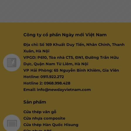
Công ty cổ phần Ngày mới Việt Nam
Địa chỉ: Số 169 Khuất Duy Tiến, Nhân Chính, Thanh
Xuân, Hà Nội
VPGD: P610, Tòa nhà CT5, ĐN1, Đường Trần Hữu
Dực, Quận Nam Từ Liêm, Hà Nội
VP Hải Phòng: 65 Nguyễn Bỉnh Khiêm, Gia Viên
Hotline: 0911.922.272
Hotline 2: 0968.998.428
Email: info@newdayvietnam.com
Sản phẩm
Cửa thép vân gỗ
Cửa nhựa composite
Cửa thép Hàn Quốc Hisung