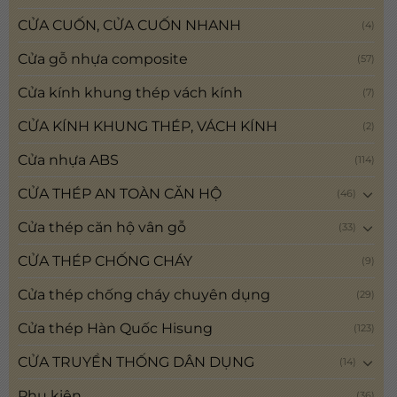
CỬA CUỐN, CỬA CUỐN NHANH
(4)
Cửa gỗ nhựa composite
(57)
Cửa kính khung thép vách kính
(7)
CỬA KÍNH KHUNG THÉP, VÁCH KÍNH
(2)
Cửa nhựa ABS
(114)
CỬA THÉP AN TOÀN CĂN HỘ
(46)
Cửa thép căn hộ vân gỗ
(33)
CỬA THÉP CHỐNG CHÁY
(9)
Cửa thép chống cháy chuyên dụng
(29)
Cửa thép Hàn Quốc Hisung
(123)
CỬA TRUYỀN THỐNG DÂN DỤNG
(14)
Phụ kiện
(36)