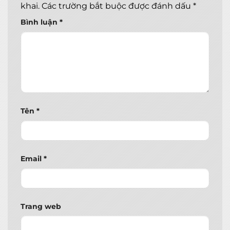
khai.
Các trường bắt buộc được đánh dấu
*
Bình luận
*
Tên
*
Email
*
Trang web