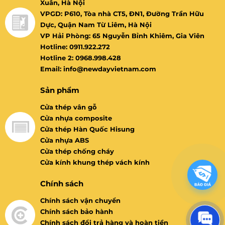
Xuân, Hà Nội
VPGD: P610, Tòa nhà CT5, ĐN1, Đường Trần Hữu
Dực, Quận Nam Từ Liêm, Hà Nội
VP Hải Phòng: 65 Nguyễn Bỉnh Khiêm, Gia Viên
Hotline: 0911.922.272
Hotline 2: 0968.998.428
Email: info@newdayvietnam.com
Sản phẩm
Cửa thép vân gỗ
Cửa nhựa composite
Cửa thép Hàn Quốc Hisung
Cửa nhựa ABS
Cửa thép chống cháy
Cửa kính khung thép vách kính
Chính sách
Chính sách vận chuyển
Chính sách bảo hành
Chính sách đổi trả hàng và hoàn tiền