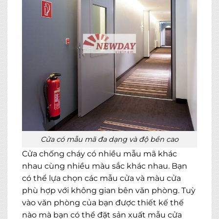
×
Cửa có mẫu mã đa dạng và độ bền cao
MIỄN PHÍ THIẾT KẾ 3D, ĐO ĐẠC
Cửa chống cháy có nhiều mẫu mã khác
ĐĂNG KÝ NGAY
nhau cùng nhiều màu sắc khác nhau. Bạn
có thể lựa chọn các mẫu cửa và màu cửa
phù hợp với không gian bên văn phòng. Tuỳ
vào văn phòng của bạn được thiết kế thế
nào mà bạn có thể đặt sản xuất mẫu cửa