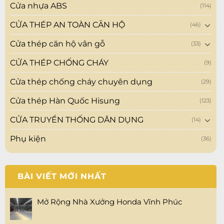
Cửa nhựa ABS
(114)
CỬA THÉP AN TOÀN CĂN HỘ
(46)
Cửa thép căn hộ vân gỗ
(33)
CỬA THÉP CHỐNG CHÁY
(9)
Cửa thép chống cháy chuyên dụng
(29)
Cửa thép Hàn Quốc Hisung
(123)
CỬA TRUYỀN THỐNG DÂN DỤNG
(14)
Phụ kiện
(36)
BÀI VIẾT MỚI NHẤT
Mở Rộng Nhà Xưởng Honda Vĩnh Phúc