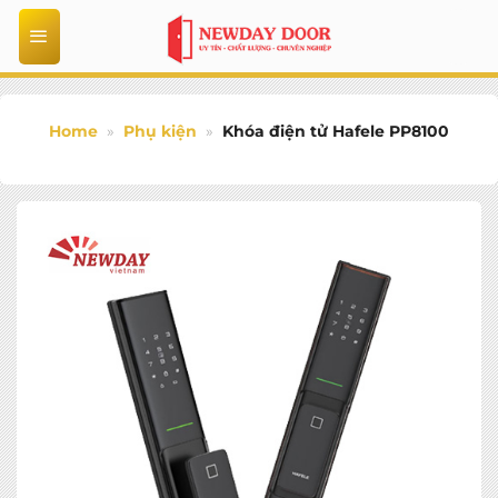
Bỏ
qua
nội
dung
Home
»
Phụ kiện
»
Khóa điện tử Hafele PP8100