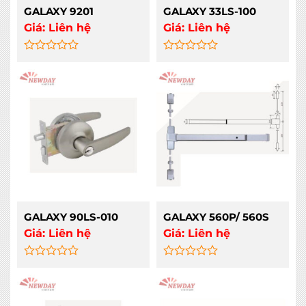
GALAXY 9201
GALAXY 33LS-100
Giá:
Liên hệ
Giá:
Liên hệ
Rated
Rated
0
0
out
out
of
of
5
5
GALAXY 90LS-010
GALAXY 560P/ 560S
Giá:
Liên hệ
Giá:
Liên hệ
Rated
Rated
0
0
out
out
of
of