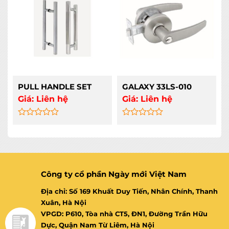
5
5
PULL HANDLE SET
GALAXY 33LS-010
Giá:
Liên hệ
Giá:
Liên hệ
Rated
Rated
0
0
out
out
of
of
5
5
Công ty cổ phần Ngày mới Việt Nam
Địa chỉ: Số 169 Khuất Duy Tiến, Nhân Chính, Thanh
Xuân, Hà Nội
VPGD: P610, Tòa nhà CT5, ĐN1, Đường Trần Hữu
Dực, Quận Nam Từ Liêm, Hà Nội