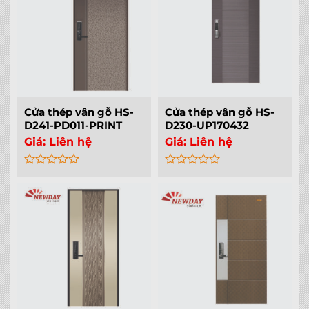
Cửa thép vân gỗ HS-
Cửa thép vân gỗ HS-
D241-PD011-PRINT
D230-UP170432
Giá:
Liên hệ
Giá:
Liên hệ
Rated
Rated
0
0
out
out
of
of
5
5