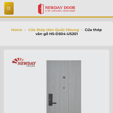
Bỏ
qua
nội
dung
Home
»
Cửa thép Hàn Quốc Hisung
»
Cửa thép
vân gỗ HS-D504-US201