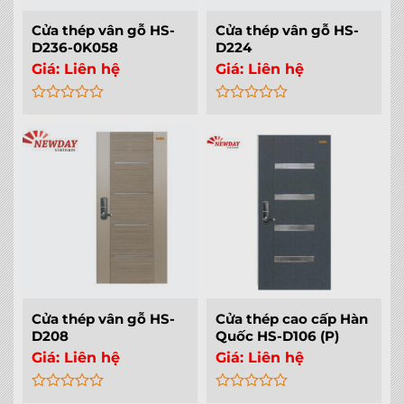
Cửa thép vân gỗ HS-
Cửa thép vân gỗ HS-
D236-0K058
D224
Giá:
Liên hệ
Giá:
Liên hệ
Rated
Rated
0
0
out
out
of
of
5
5
Cửa thép vân gỗ HS-
Cửa thép cao cấp Hàn
D208
Quốc HS-D106 (P)
Giá:
Liên hệ
Giá:
Liên hệ
Rated
Rated