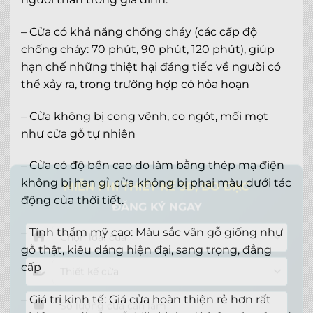
– Cửa có khả năng chống cháy (các cấp độ
chống cháy: 70 phút, 90 phút, 120 phút), giúp
hạn chế những thiệt hại đáng tiếc về người có
thể xảy ra, trong trường hợp có hỏa hoạn
– Cửa không bị cong vênh, co ngót, mối mọt
như cửa gỗ tự nhiên
– Cửa có độ bền cao do làm bằng thép mạ điện
không bị han gỉ, cửa không bị phai màu dưới tác
×
động của thời tiết.
MIỄN PHÍ THIẾT KẾ 3D, ĐO ĐẠC
ĐĂNG KÝ NGAY
– Tính thẩm mỹ cao: Màu sắc vân gỗ giống như
gỗ thật, kiểu dáng hiện đại, sang trọng, đẳng
cấp
– Giá trị kinh tế: Giá cửa hoàn thiện rẻ hơn rất