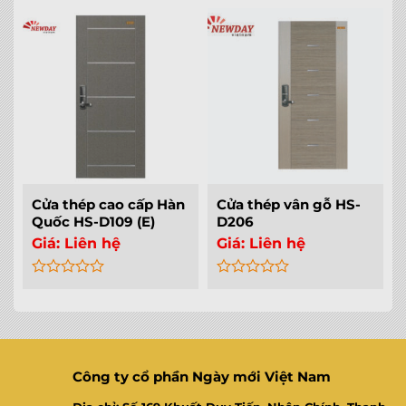
0
0
out
out
of
of
5
5
Cửa thép cao cấp Hàn
Cửa thép vân gỗ HS-
Quốc HS-D109 (E)
D206
Giá:
Liên hệ
Giá:
Liên hệ
Rated
Rated
0
0
out
out
of
of
5
5
Công ty cổ phần Ngày mới Việt Nam