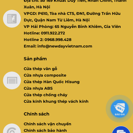
Địa chỉ: Số 169 Khuất Duy Tiến, Nhân Chính, Thanh
Xuân, Hà Nội
VPGD: P610, Tòa nhà CT5, ĐN1, Đường Trần Hữu
Dực, Quận Nam Từ Liêm, Hà Nội
VP Hải Phòng: 65 Nguyễn Bỉnh Khiêm, Gia Viên
Hotline: 0911.922.272
Hotline 2: 0968.998.428
Email: info@newdayvietnam.com
Sản phẩm
Cửa thép vân gỗ
Cửa nhựa composite
Cửa thép Hàn Quốc Hisung
Cửa nhựa ABS
Cửa thép chống cháy
Cửa kính khung thép vách kính
Chính sách
Chính sách vận chuyển
Chính sách bảo hành