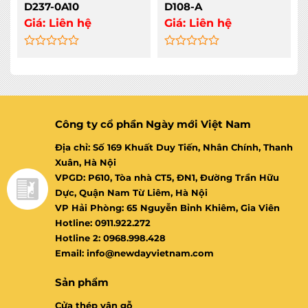
D237-0A10
D108-A
Giá:
Liên hệ
Giá:
Liên hệ
Rated
Rated
0
0
out
out
of
of
5
5
Công ty cổ phần Ngày mới Việt Nam
Địa chỉ: Số 169 Khuất Duy Tiến, Nhân Chính, Thanh
Xuân, Hà Nội
VPGD: P610, Tòa nhà CT5, ĐN1, Đường Trần Hữu
Dực, Quận Nam Từ Liêm, Hà Nội
VP Hải Phòng: 65 Nguyễn Bỉnh Khiêm, Gia Viên
Hotline: 0911.922.272
Hotline 2: 0968.998.428
Email: info@newdayvietnam.com
Sản phẩm
Cửa thép vân gỗ