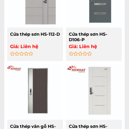
Cửa thép sơn HS-112-D
Cửa thép sơn HS-
D106-P
Giá:
Liên hệ
Giá:
Liên hệ
Rated
Rated
0
0
out
out
of
of
5
5
Cửa thép vân gỗ HS-
Cửa thép sơn HS-