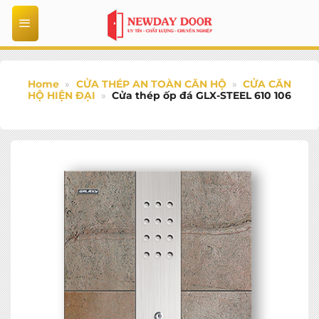
Bỏ
qua
nội
dung
Home
»
CỬA THÉP AN TOÀN CĂN HỘ
»
CỬA CĂN
HỘ HIỆN ĐẠI
»
Cửa thép ốp đá GLX-STEEL 610 106