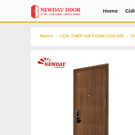
Bỏ
Home
Giới
qua
nội
dung
Home
»
CỬA THÉP AN TOÀN CĂN HỘ
»
C