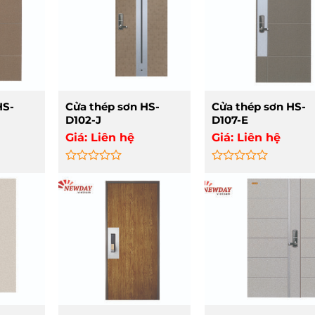
HS-
Cửa thép sơn HS-
Cửa thép sơn HS-
D102-J
D107-E
Giá:
Liên hệ
Giá:
Liên hệ
Rated
Rated
0
0
out
out
of
of
5
5