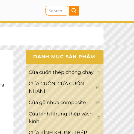
Search
CART
for:
DANH MỤC SẢN PHẨM
Cửa cuốn thép chống cháy
(73)
CỬA CUỐN, CỬA CUỐN
ng
(4)
NHANH
Cửa gỗ nhựa composite
(57)
Cửa kính khung thép vách
(7)
kính
CỬA KÍNH KHUNG THÉP,