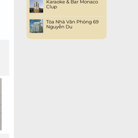
Karaoke & Bar Monaco
Clup
Tòa Nhà Văn Phòng 69
Nguyễn Du