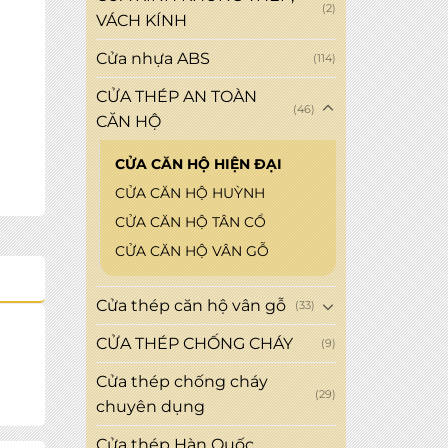
(2)
VÁCH KÍNH
Cửa nhựa ABS
(114)
CỬA THÉP AN TOÀN
(46)
CĂN HỘ
CỬA CĂN HỘ HIỆN ĐẠI
CỬA CĂN HỘ HUỲNH
CỬA CĂN HỘ TÂN CỔ
CỬA CĂN HỘ VÂN GỖ
Cửa thép căn hộ vân gỗ
(33)
CỬA THÉP CHỐNG CHÁY
(9)
Cửa thép chống cháy
(29)
chuyên dụng
Cửa thép Hàn Quốc