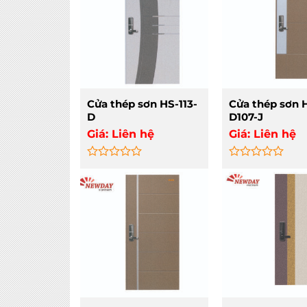
Cửa thép sơn HS-113-
Cửa thép sơn 
D
D107-J
Giá:
Liên hệ
Giá:
Liên hệ
Rated
Rated
0
0
out
out
of
of
5
5