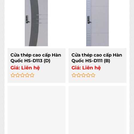
of
of
5
5
Cửa thép cao cấp Hàn
Cửa thép cao cấp Hàn
Quốc HS-D113 (D)
Quốc HS-D111 (B)
Giá:
Liên hệ
Giá:
Liên hệ
Rated
Rated
0
0
out
out
of
of
5
5