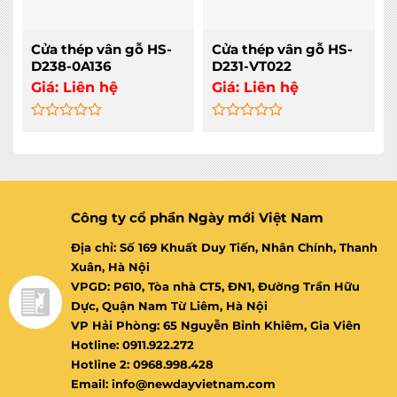
Cửa thép vân gỗ HS-
Cửa thép vân gỗ HS-
D238-0A136
D231-VT022
Giá:
Liên hệ
Giá:
Liên hệ
Rated
Rated
0
0
out
out
of
of
5
5
Công ty cổ phần Ngày mới Việt Nam
Địa chỉ: Số 169 Khuất Duy Tiến, Nhân Chính, Thanh
Xuân, Hà Nội
VPGD: P610, Tòa nhà CT5, ĐN1, Đường Trần Hữu
Dực, Quận Nam Từ Liêm, Hà Nội
VP Hải Phòng: 65 Nguyễn Bỉnh Khiêm, Gia Viên
Hotline: 0911.922.272
Hotline 2: 0968.998.428
Email: info@newdayvietnam.com