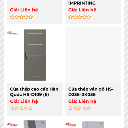
IMPRINTING
Giá:
Liên hệ
Giá:
Liên hệ
Rated
Rated
0
0
out
out
of
of
5
5
Cửa thép cao cấp Hàn
Cửa thép vân gỗ HS-
Quốc HS-D109 (E)
D236-0K058
Giá:
Liên hệ
Giá:
Liên hệ
Rated
Rated
0
0
out
out