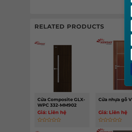
RELATED PRODUCTS
Cửa Composite GLX-
Cửa nhựa gỗ V
WPC 332-MM902
Giá:
Liên hệ
Giá:
Liên hệ
Rated
Rated
0
0