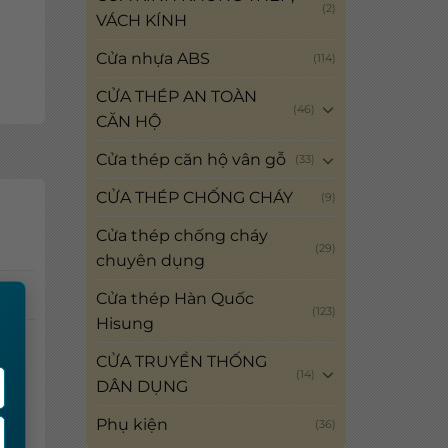
(2)
VÁCH KÍNH
Cửa nhựa ABS
(114)
CỬA THÉP AN TOÀN
(46)
CĂN HỘ
Cửa thép căn hộ vân gỗ
(33)
CỬA THÉP CHỐNG CHÁY
(9)
Cửa thép chống cháy
(29)
chuyên dụng
×
Cửa thép Hàn Quốc
(123)
Hisung
CỬA TRUYỀN THỐNG
(14)
DÂN DỤNG
Phụ kiện
(36)