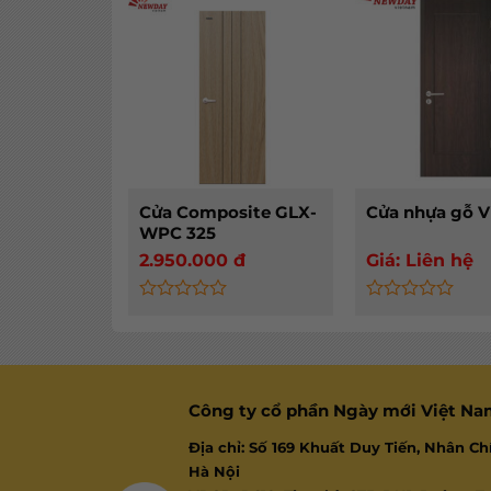
out
out
of
of
5
5
Cửa Composite GLX-
Cửa nhựa gỗ 
WPC 325
2.950.000
đ
Giá:
Liên hệ
Rated
Rated
0
0
out
out
of
of
5
5
Công ty cổ phần Ngày mới Việt N
Địa chỉ: Số 169 Khuất Duy Tiến, Nhân Ch
Hà Nội