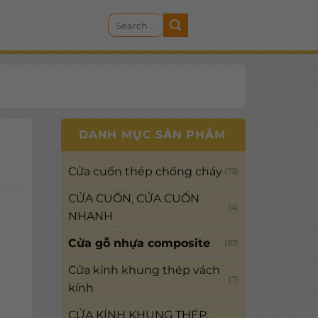
Search
CART
for:
DANH MỤC SẢN PHẨM
Cửa cuốn thép chống cháy
(73)
CỬA CUỐN, CỬA CUỐN
(4)
NHANH
Cửa gỗ nhựa composite
(57)
Cửa kính khung thép vách
(7)
kính
CỬA KÍNH KHUNG THÉP,