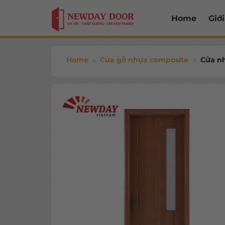
Bỏ
Home
Giới
qua
nội
dung
Home
»
Cửa gỗ nhựa composite
»
Cửa n