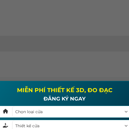
MIỄN PHÍ THIẾT KẾ 3D, ĐO ĐẠC
ĐĂNG KÝ NGAY
e logged in to post a review
Log In