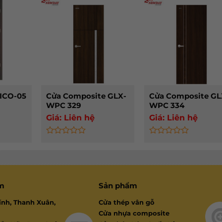
out
out
of
of
5
5
VICO-05
Cửa Composite GLX-
Cửa Composite GL
WPC 329
WPC 334
Giá:
Liên hệ
Giá:
Liên hệ
Rated
Rated
0
0
out
out
of
of
5
5
am
Sản phẩm
ính, Thanh Xuân,
Cửa thép vân gỗ
Cửa nhựa composite