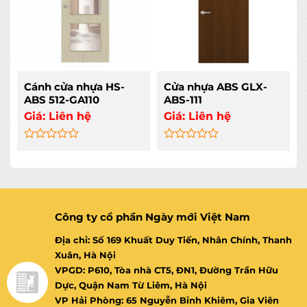
Cánh cửa nhựa HS-
Cửa nhựa ABS GLX-
ABS 512-GA110
ABS-111
Giá:
Liên hệ
Giá:
Liên hệ
Rated
Rated
0
0
out
out
of
of
5
5
Công ty cổ phần Ngày mới Việt Nam
Địa chỉ: Số 169 Khuất Duy Tiến, Nhân Chính, Thanh
Xuân, Hà Nội
VPGD: P610, Tòa nhà CT5, ĐN1, Đường Trần Hữu
Dực, Quận Nam Từ Liêm, Hà Nội
VP Hải Phòng: 65 Nguyễn Bỉnh Khiêm, Gia Viên