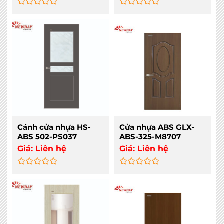
Rated
Rated
0
0
out
out
of
of
5
5
Cánh cửa nhựa HS-
Cửa nhựa ABS GLX-
ABS 502-PS037
ABS-325-M8707
Giá:
Liên hệ
Giá:
Liên hệ
Rated
Rated
0
0
out
out
of
of
5
5