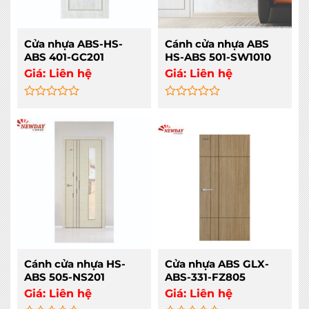
Cửa nhựa ABS-HS-
Cánh cửa nhựa ABS
ABS 401-GC201
HS-ABS 501-SW1010
Giá:
Liên hệ
Giá:
Liên hệ
Rated
Rated
0
0
out
out
of
of
5
5
Cánh cửa nhựa HS-
Cửa nhựa ABS GLX-
ABS 505-NS201
ABS-331-FZ805
Giá:
Liên hệ
Giá:
Liên hệ