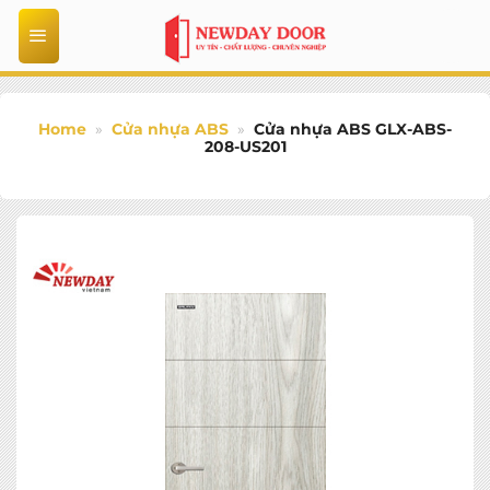
Bỏ
qua
nội
dung
Home
»
Cửa nhựa ABS
»
Cửa nhựa ABS GLX-ABS-
208-US201