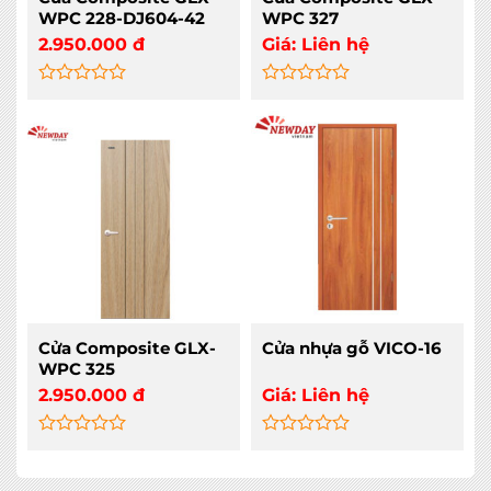
WPC 228-DJ604-42
WPC 327
2.950.000
đ
Giá:
Liên hệ
Rated
Rated
0
0
out
out
of
of
5
5
Cửa Composite GLX-
Cửa nhựa gỗ VICO-16
WPC 325
2.950.000
đ
Giá:
Liên hệ
Rated
Rated
0
0
out
out