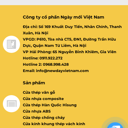
of
of
5
5
Công ty cổ phần Ngày mới Việt Nam
Địa chỉ: Số 169 Khuất Duy Tiến, Nhân Chính, Thanh
Xuân, Hà Nội
VPGD: P610, Tòa nhà CT5, ĐN1, Đường Trần Hữu
Dực, Quận Nam Từ Liêm, Hà Nội
VP Hải Phòng: 65 Nguyễn Bỉnh Khiêm, Gia Viên
Hotline: 0911.922.272
Hotline 2: 0968.998.428
Email: info@newdayvietnam.com
Sản phẩm
Cửa thép vân gỗ
Cửa nhựa composite
Cửa thép Hàn Quốc Hisung
Cửa nhựa ABS
Cửa thép chống cháy
Cửa kính khung thép vách kính