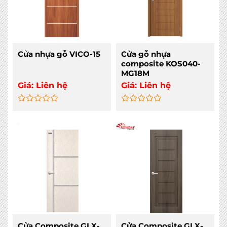
Cửa nhựa gỗ VICO-15
Cửa gỗ nhựa
composite KOS040-
MG18M
Giá:
Liên hệ
Giá:
Liên hệ
Rated
Rated
0
0
out
out
of
of
5
5
Cửa Composite GLX-
Cửa Composite GLX-