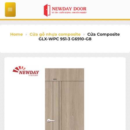
Bỏ
qua
nội
dung
Home
»
Cửa gỗ nhựa composite
»
Cửa Composite
GLX-WPC 951-3 G6910-G8