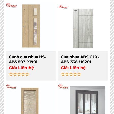
0
0
out
out
of
of
5
5
Cánh cửa nhựa HS-
Cửa nhựa ABS GLX-
ABS 507-P1901
ABS-338-US201
Giá:
Liên hệ
Giá:
Liên hệ
Rated
Rated
0
0
out
out
of
of
5
5