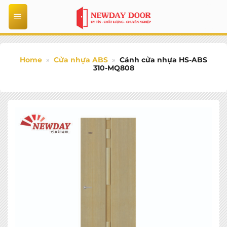
Bỏ
qua
nội
dung
Home
»
Cửa nhựa ABS
»
Cánh cửa nhựa HS-ABS
310-MQ808