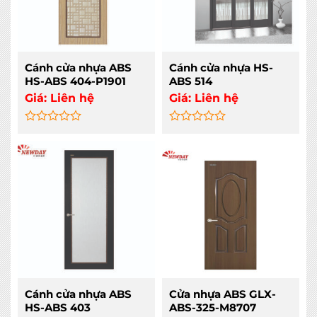
Cánh cửa nhựa ABS
Cánh cửa nhựa HS-
HS-ABS 404-P1901
ABS 514
Giá:
Liên hệ
Giá:
Liên hệ
Rated
Rated
0
0
out
out
of
of
5
5
Cánh cửa nhựa ABS
Cửa nhựa ABS GLX-
HS-ABS 403
ABS-325-M8707