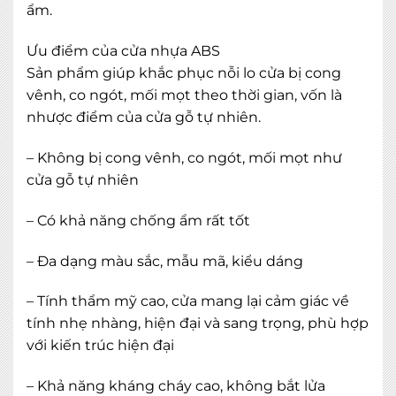
ẩm.
Ưu điểm của cửa nhựa ABS
Sản phẩm giúp khắc phục nỗi lo cửa bị cong
vênh, co ngót, mối mọt theo thời gian, vốn là
nhược điểm của cửa gỗ tự nhiên.
– Không bị cong vênh, co ngót, mối mọt như
cửa gỗ tự nhiên
– Có khả năng chống ẩm rất tốt
– Đa dạng màu sắc, mẫu mã, kiểu dáng
– Tính thẩm mỹ cao, cửa mang lại cảm giác về
MIỄN PHÍ THIẾT KẾ 3D, ĐO ĐẠC
tính nhẹ nhàng, hiện đại và sang trọng, phù hợp
ĐĂNG KÝ NGAY
với kiến trúc hiện đại
– Khả năng kháng cháy cao, không bắt lửa