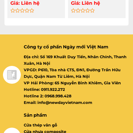
Giá:
Liên hệ
Giá:
Liên hệ
Rated
Rated
0
0
out
out
of
of
5
5
Công ty cổ phần Ngày mới Việt Nam
Địa chỉ: Số 169 Khuất Duy Tiến, Nhân Chính, Thanh
Xuân, Hà Nội
VPGD: P610, Tòa nhà CT5, ĐN1, Đường Trần Hữu
Dực, Quận Nam Từ Liêm, Hà Nội
VP Hải Phòng: 65 Nguyễn Bỉnh Khiêm, Gia Viên
Hotline: 0911.922.272
Hotline 2: 0968.998.428
Email: info@newdayvietnam.com
Sản phẩm
Cửa thép vân gỗ
Cửa nhựa composite