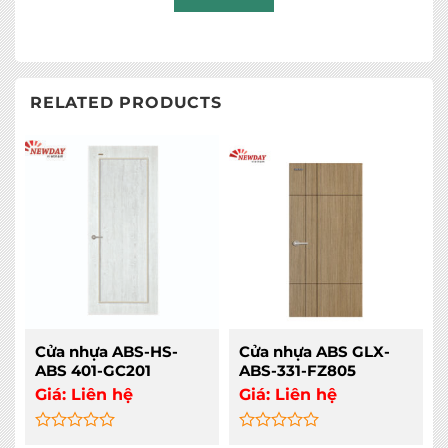
RELATED PRODUCTS
Cửa nhựa ABS-HS-
Cửa nhựa ABS GLX-
ABS 401-GC201
ABS-331-FZ805
Giá:
Liên hệ
Giá:
Liên hệ
Rated
Rated