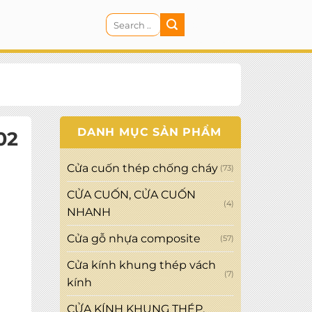
Search
CART
for:
DANH MỤC SẢN PHẨM
02
Cửa cuốn thép chống cháy
(73)
CỬA CUỐN, CỬA CUỐN
(4)
NHANH
Cửa gỗ nhựa composite
(57)
Cửa kính khung thép vách
(7)
kính
CỬA KÍNH KHUNG THÉP,