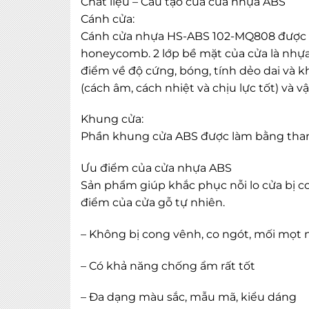
Chất liệu – Cấu tạo của cửa nhựa ABS
Cánh cửa:
Cánh cửa nhựa HS-ABS 102-MQ808 được cấu
honeycomb. 2 lớp bề mặt của cửa là nhựa 
điểm về độ cứng, bóng, tính dẻo dai và k
(cách âm, cách nhiệt và chịu lực tốt) và v
Khung cửa:
Phần khung cửa ABS được làm bằng tha
Ưu điểm của cửa nhựa ABS
Sản phẩm giúp khắc phục nỗi lo cửa bị co
điểm của cửa gỗ tự nhiên.
– Không bị cong vênh, co ngót, mối mọt 
– Có khả năng chống ẩm rất tốt
– Đa dạng màu sắc, mẫu mã, kiểu dáng