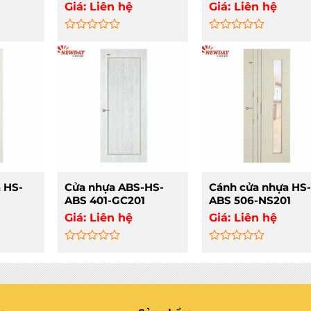
Giá:
Liên hệ
Giá:
Liên hệ
Rated
Rated
0
0
out
out
of
of
5
5
 HS-
Cửa nhựa ABS-HS-
Cánh cửa nhựa HS-
ABS 401-GC201
ABS 506-NS201
Giá:
Liên hệ
Giá:
Liên hệ
Rated
Rated
0
0
out
out
of
of
5
5