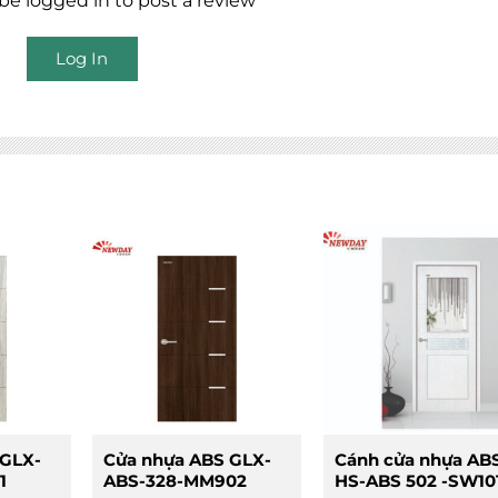
e logged in to post a review
Log In
 GLX-
Cửa nhựa ABS GLX-
Cánh cửa nhựa AB
1
ABS-328-MM902
HS-ABS 502 -SW10