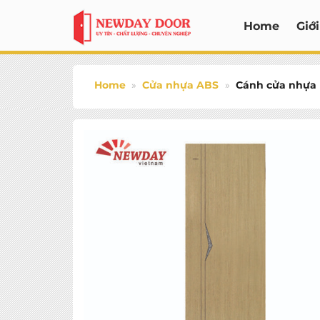
Bỏ
Home
Giới
qua
nội
dung
Home
»
Cửa nhựa ABS
»
Cánh cửa nhựa 