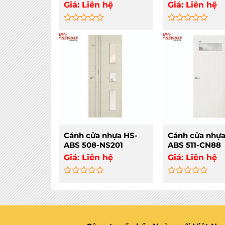
Giá:
Liên hệ
Giá:
Liên hệ
Rated
Rated
0
0
out
out
of
of
5
5
Cánh cửa nhựa HS-
Cánh cửa nhựa
ABS 508-NS201
ABS 511-CN88
Giá:
Liên hệ
Giá:
Liên hệ
Rated
Rated
0
0
out
out
of
of
5
5