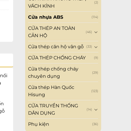
(2)
VÁCH KÍNH
Cửa nhựa ABS
(114)
CỬA THÉP AN TOÀN
(46)
CĂN HỘ
Cửa thép căn hộ vân gỗ
(33)
CỬA THÉP CHỐNG CHÁY
(9)
Cửa thép chống cháy
(29)
nổi
chuyên dụng
a
Cửa thép Hàn Quốc
(123)
Hisung
ốn
CỬA TRUYỀN THỐNG
(14)
gỗ
DÂN DỤNG
Phụ kiện
(36)