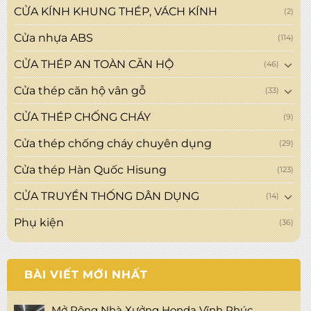
CỬA KÍNH KHUNG THÉP, VÁCH KÍNH
(2)
Cửa nhựa ABS
(114)
CỬA THÉP AN TOÀN CĂN HỘ
(46)
Cửa thép căn hộ vân gỗ
(33)
CỬA THÉP CHỐNG CHÁY
(9)
Cửa thép chống cháy chuyên dụng
(29)
Cửa thép Hàn Quốc Hisung
(123)
CỬA TRUYỀN THỐNG DÂN DỤNG
(14)
Phụ kiện
(36)
BÀI VIẾT MỚI NHẤT
Mở Rộng Nhà Xưởng Honda Vĩnh Phúc