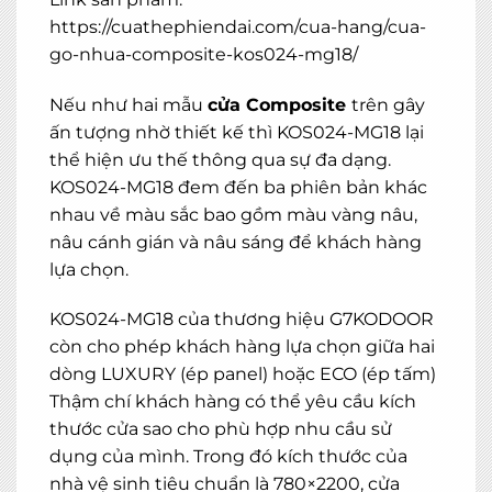
https://cuathephiendai.com/cua-hang/cua-
go-nhua-composite-kos024-mg18/
Nếu như hai mẫu
cửa Composite
trên gây
ấn tượng nhờ thiết kế thì KOS024-MG18 lại
thể hiện ưu thế thông qua sự đa dạng.
KOS024-MG18 đem đến ba phiên bản khác
nhau về màu sắc bao gồm màu vàng nâu,
nâu cánh gián và nâu sáng để khách hàng
lựa chọn.
KOS024-MG18 của thương hiệu G7KODOOR
còn cho phép khách hàng lựa chọn giữa hai
dòng LUXURY (ép panel) hoặc ECO (ép tấm)
Thậm chí khách hàng có thể yêu cầu kích
thước cửa sao cho phù hợp nhu cầu sử
dụng của mình. Trong đó kích thước của
nhà vệ sinh tiêu chuẩn là 780×2200, cửa