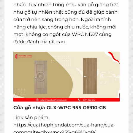
nhấn. Tuy nhiên tông màu vân gỗ giống hệt
như gỗ tự nhiên thật cũng đủ để giúp cánh
cửa trở nên sang trọng hơn. Ngoài ra tính
năng chịu lực, chống chịu nước, không mối
mọt, không co ngót của WPC ND27 cũng
được đánh giá rất cao.
MIỄN PHÍ THIẾT KẾ 3D, ĐO ĐẠC
ĐĂNG KÝ NGAY
Cửa gỗ nhựa GLX-WPC 955 G6910-G8
Link sản phẩm:
https://cuathephiendai.com/cua-hang/cua-
composite-glx-wpc-955-g6910-g8/