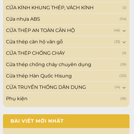
CỬA KÍNH KHUNG THÉP, VÁCH KÍNH
(2)
Cửa nhựa ABS
(114)
CỬA THÉP AN TOÀN CĂN HỘ
(46)
Cửa thép căn hộ vân gỗ
(33)
CỬA THÉP CHỐNG CHÁY
(9)
Cửa thép chống cháy chuyên dụng
(29)
Cửa thép Hàn Quốc Hisung
(123)
CỬA TRUYỀN THỐNG DÂN DỤNG
(14)
Phụ kiện
(36)
BÀI VIẾT MỚI NHẤT