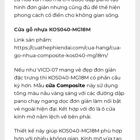
hình đơn giản nhưng cũng đủ để thể hiện
phong cách cổ điển cho không gian sống.
Cửa gỗ nhựa KOS040-MG18M
Link sản phẩm:
https://cuathephiendai.com/cua-hang/cua-
go-nhua-composite-kos040-mg18m/
Nếu như VICO-07 mang vẻ đẹp đơn giản
đặc trưng thì KOS040-MG18M có phần cầu
kỳ hơn. Mẫu
cửa Composite
này sử dụng
tông màu nâu vàng sáng với các đường dập
pano chạy ngang dọc đơn giản làm nổi bật
vẻ ngoài hiện đại. Kết hợp với đó là ô cửa
kính mờ nằm lệch về bên phải.
Thiết kế này giúp KOS040-MG18M phù hợp
hơn với nhiều không gian. Kính mờ vừa tạo