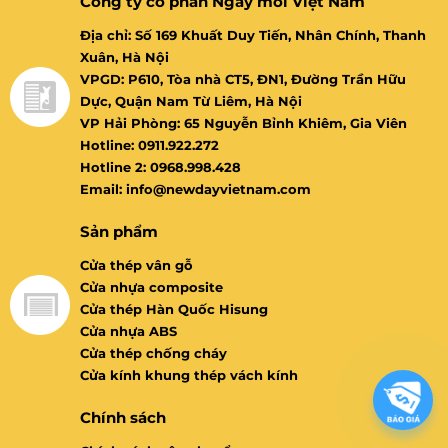
Công ty cổ phần Ngày mới Việt Nam
Địa chỉ: Số 169 Khuất Duy Tiến, Nhân Chính, Thanh
Xuân, Hà Nội
VPGD: P610, Tòa nhà CT5, ĐN1, Đường Trần Hữu
Dực, Quận Nam Từ Liêm, Hà Nội
VP Hải Phòng: 65 Nguyễn Bỉnh Khiêm, Gia Viên
Hotline: 0911.922.272
Hotline 2: 0968.998.428
Email: info@newdayvietnam.com
Sản phẩm
Cửa thép vân gỗ
Cửa nhựa composite
Cửa thép Hàn Quốc Hisung
Cửa nhựa ABS
Cửa thép chống cháy
Cửa kính khung thép vách kính
Chính sách