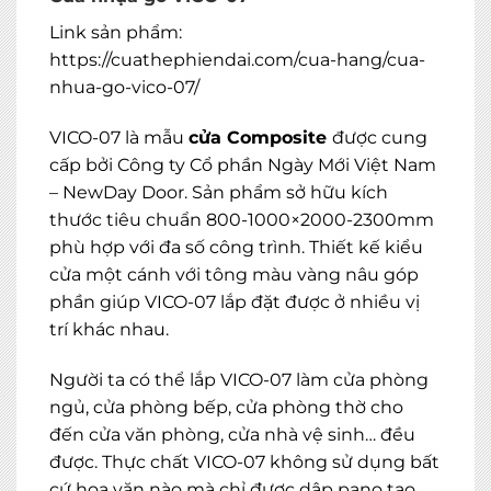
Link sản phẩm:
https://cuathephiendai.com/cua-hang/cua-
nhua-go-vico-07/
VICO-07 là mẫu
cửa Composite
được cung
cấp bởi Công ty Cổ phần Ngày Mới Việt Nam
– NewDay Door. Sản phẩm sở hữu kích
thước tiêu chuẩn 800-1000×2000-2300mm
phù hợp với đa số công trình. Thiết kế kiểu
cửa một cánh với tông màu vàng nâu góp
phần giúp VICO-07 lắp đặt được ở nhiều vị
trí khác nhau.
Người ta có thể lắp VICO-07 làm cửa phòng
ngủ, cửa phòng bếp, cửa phòng thờ cho
đến cửa văn phòng, cửa nhà vệ sinh… đều
được. Thực chất VICO-07 không sử dụng bất
cứ hoa văn nào mà chỉ được dập pano tạo