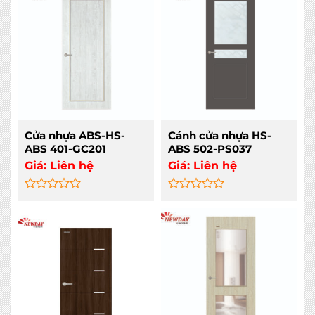
of
of
5
5
Cửa nhựa ABS-HS-
Cánh cửa nhựa HS-
ABS 401-GC201
ABS 502-PS037
Giá:
Liên hệ
Giá:
Liên hệ
Rated
Rated
0
0
out
out
of
of
5
5