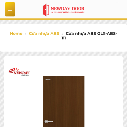
Bỏ
qua
nội
dung
Home
»
Cửa nhựa ABS
»
Cửa nhựa ABS GLX-ABS-
111