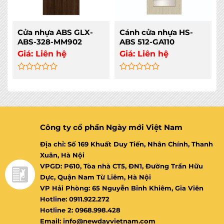
Cửa nhựa ABS GLX-
Cánh cửa nhựa HS-
ABS-328-MM902
ABS 512-GA110
Giá:
Liên hệ
Giá:
Liên hệ
Rated
Rated
0
0
out
out
of
of
5
5
Công ty cổ phần Ngày mới Việt Nam
Địa chỉ: Số 169 Khuất Duy Tiến, Nhân Chính, Thanh
Xuân, Hà Nội
VPGD: P610, Tòa nhà CT5, ĐN1, Đường Trần Hữu
Dực, Quận Nam Từ Liêm, Hà Nội
VP Hải Phòng: 65 Nguyễn Bỉnh Khiêm, Gia Viên
Hotline: 0911.922.272
Hotline 2: 0968.998.428
Email: info@newdayvietnam.com