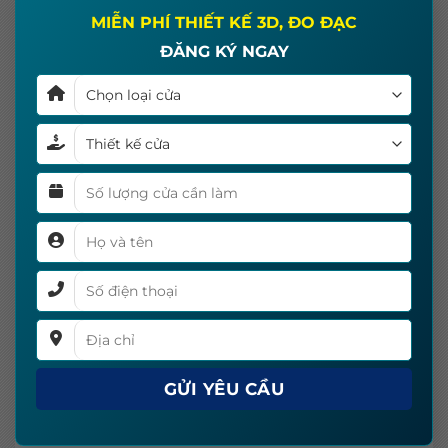
×
– Đa dạng màu sắc, mẫu mã, kiểu dáng
MIỄN PHÍ THIẾT KẾ 3D, ĐO ĐẠC
ĐĂNG KÝ NGAY
– Tính thẩm mỹ cao, cửa mang lại cảm giác về
tính nhẹ nhàng, hiện đại và sang trọng, phù hợp
với kiến trúc hiện đại
– Khả năng kháng cháy cao, không bắt lửa
– Bề mặt cửa bóng, mịn, độ bền cao, không bám
bụi, vệ sinh dễ dàng
– Thích hợp lắp đặt cho các vị trí: Cửa thông
phòng, cửa vệ sinh
Reviews
There are no reviews yet