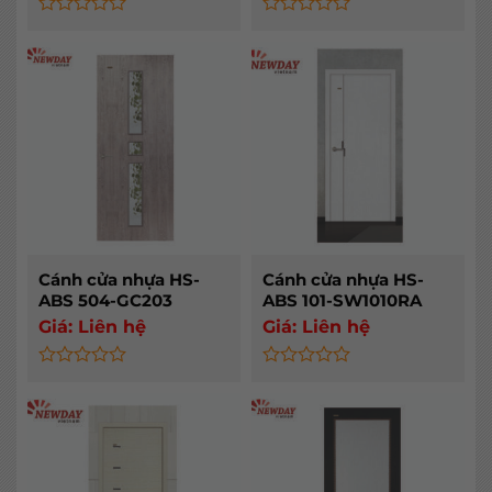
Rated
Rated
0
0
out
out
of
of
5
5
Cánh cửa nhựa HS-
Cánh cửa nhựa HS-
ABS 504-GC203
ABS 101-SW1010RA
Giá:
Liên hệ
Giá:
Liên hệ
Rated
Rated
0
0
out
out
of
of
5
5