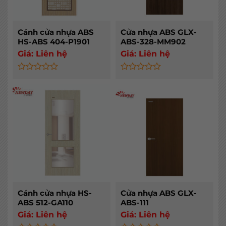
Cánh cửa nhựa ABS
Cửa nhựa ABS GLX-
HS-ABS 404-P1901
ABS-328-MM902
Giá:
Liên hệ
Giá:
Liên hệ
Rated
Rated
0
0
out
out
of
of
5
5
Cánh cửa nhựa HS-
Cửa nhựa ABS GLX-
ABS 512-GA110
ABS-111
Giá:
Liên hệ
Giá:
Liên hệ