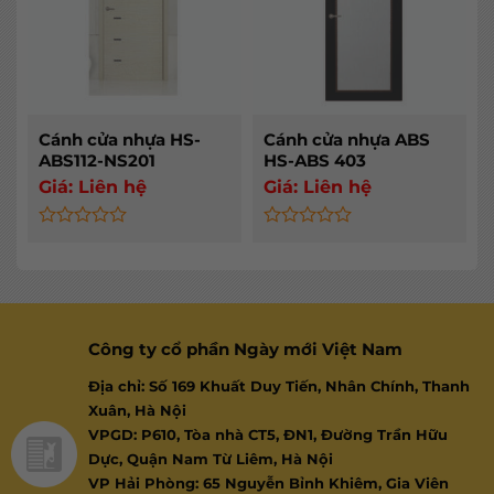
Cánh cửa nhựa HS-
Cánh cửa nhựa ABS
ABS112-NS201
HS-ABS 403
Giá:
Liên hệ
Giá:
Liên hệ
Rated
Rated
0
0
out
out
of
of
5
5
Công ty cổ phần Ngày mới Việt Nam
Địa chỉ: Số 169 Khuất Duy Tiến, Nhân Chính, Thanh
Xuân, Hà Nội
VPGD: P610, Tòa nhà CT5, ĐN1, Đường Trần Hữu
Dực, Quận Nam Từ Liêm, Hà Nội
VP Hải Phòng: 65 Nguyễn Bỉnh Khiêm, Gia Viên