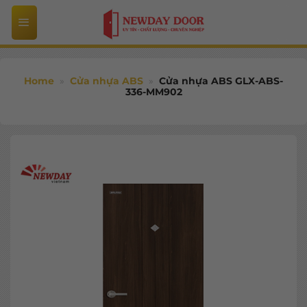
Bỏ
qua
nội
dung
Home
»
Cửa nhựa ABS
»
Cửa nhựa ABS GLX-ABS-
336-MM902