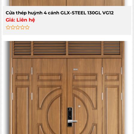
Cửa thép huỳnh 4 cánh GLX-STEEL 130GL VG12
Giá:
Liên hệ
Rated
0
out
of
5