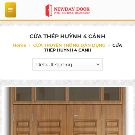
Bỏ
qua
nội
dung
CỬA THÉP HUỲNH 4 CÁNH
Home
»
CỬA TRUYỀN THỐNG DÂN DỤNG
»
CỬA
THÉP HUỲNH 4 CÁNH