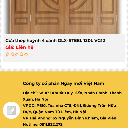
Cửa thép huỳnh 4 cánh GLX-STEEL 130L VG12
Giá:
Liên hệ
Rated
0
out
of
5
Công ty cổ phần Ngày mới Việt Nam
Địa chỉ: Số 169 Khuất Duy Tiến, Nhân Chính, Thanh
Xuân, Hà Nội
VPGD: P610, Tòa nhà CT5, ĐN1, Đường Trần Hữu
Dực, Quận Nam Từ Liêm, Hà Nội
VP Hải Phòng: 65 Nguyễn Bỉnh Khiêm, Gia Viên
Hotline: 0911.922.272