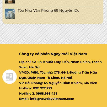
Tòa Nhà Văn Phòng 69 Nguyễn Du
Công ty cổ phần Ngày mới Việt Nam
Địa chỉ: Số 169 Khuất Duy Tiến, Nhân Chính, Thanh
Xuân, Hà Nội
VPGD: P610, Tòa nhà CT5, ĐN1, Đường Trần Hữu
Dực, Quận Nam Từ Liêm, Hà Nội
VP Hải Phòng: 65 Nguyễn Bỉnh Khiêm, Gia Viên
Hotline: 0911.922.272
Hotline 2: 0968.998.428
Email: info@newdayvietnam.com