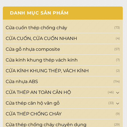
DANH MỤC SẢN PHẨM
Cửa cuốn thép chống cháy
(73)
CỬA CUỐN, CỬA CUỐN NHANH
(4)
Cửa gỗ nhựa composite
(57)
Cửa kính khung thép vách kính
(7)
CỬA KÍNH KHUNG THÉP, VÁCH KÍNH
(2)
Cửa nhựa ABS
(114)
CỬA THÉP AN TOÀN CĂN HỘ
(46)
Cửa thép căn hộ vân gỗ
(33)
CỬA THÉP CHỐNG CHÁY
(9)
Cửa thép chống cháy chuyên dụng
(29)