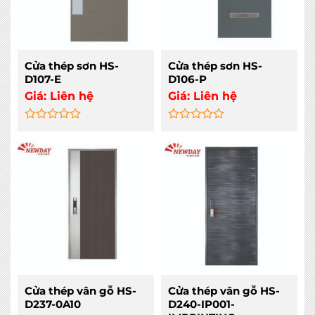
Cửa thép sơn HS-
Cửa thép sơn HS-
D107-E
D106-P
Giá:
Liên hệ
Giá:
Liên hệ
Rated
Rated
0
0
out
out
of
of
5
5
Cửa thép vân gỗ HS-
Cửa thép vân gỗ HS-
D237-0A10
D240-IP001-