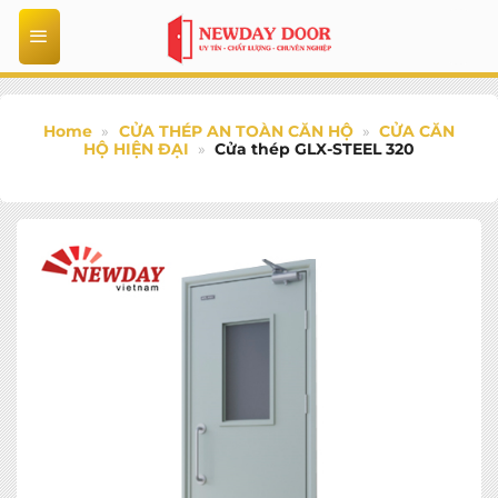
Bỏ
qua
nội
dung
Home
»
CỬA THÉP AN TOÀN CĂN HỘ
»
CỬA CĂN
HỘ HIỆN ĐẠI
»
Cửa thép GLX-STEEL 320