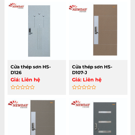
0
0
out
out
of
of
5
5
Cửa thép sơn HS-
Cửa thép sơn HS-
D126
D107-J
Giá:
Liên hệ
Giá:
Liên hệ
Rated
Rated
0
0
out
out
of
of
5
5