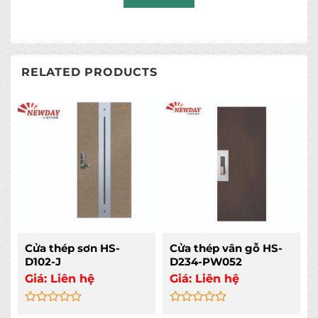
RELATED PRODUCTS
Cửa thép sơn HS-
Cửa thép vân gỗ HS-
D102-J
D234-PW052
Giá:
Liên hệ
Giá:
Liên hệ
Rated
Rated