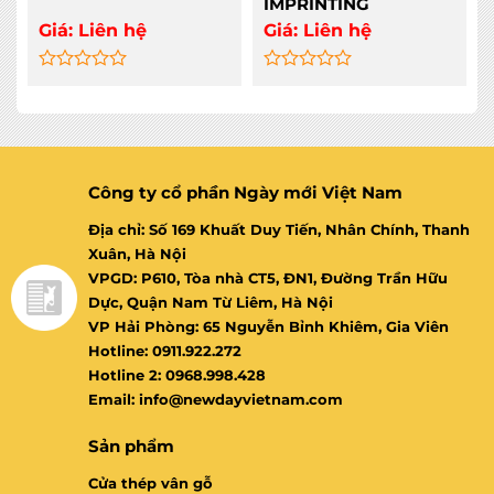
IMPRINTING
Giá:
Liên hệ
Giá:
Liên hệ
Rated
Rated
0
0
out
out
of
of
5
5
Công ty cổ phần Ngày mới Việt Nam
Địa chỉ: Số 169 Khuất Duy Tiến, Nhân Chính, Thanh
Xuân, Hà Nội
VPGD: P610, Tòa nhà CT5, ĐN1, Đường Trần Hữu
Dực, Quận Nam Từ Liêm, Hà Nội
VP Hải Phòng: 65 Nguyễn Bỉnh Khiêm, Gia Viên
Hotline: 0911.922.272
Hotline 2: 0968.998.428
Email: info@newdayvietnam.com
Sản phẩm
Cửa thép vân gỗ