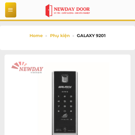
Bỏ
qua
nội
dung
Home
»
Phụ kiện
»
GALAXY 9201