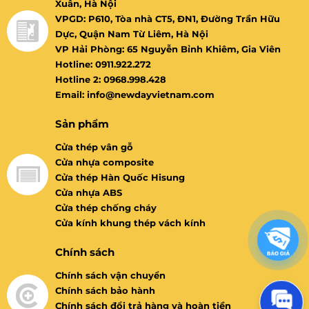
Xuân, Hà Nội
VPGD: P610, Tòa nhà CT5, ĐN1, Đường Trần Hữu
Dực, Quận Nam Từ Liêm, Hà Nội
VP Hải Phòng: 65 Nguyễn Bỉnh Khiêm, Gia Viên
Hotline: 0911.922.272
Hotline 2: 0968.998.428
Email: info@newdayvietnam.com
Sản phẩm
Cửa thép vân gỗ
Cửa nhựa composite
Cửa thép Hàn Quốc Hisung
Cửa nhựa ABS
Cửa thép chống cháy
Cửa kính khung thép vách kính
Chính sách
Chính sách vận chuyển
Chính sách bảo hành
Chính sách đổi trả hàng và hoàn tiền