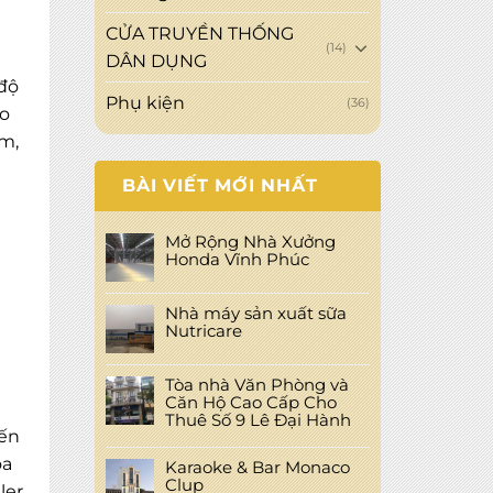
CỬA TRUYỀN THỐNG
(14)
DÂN DỤNG
 độ
Phụ kiện
(36)
ao
âm,
BÀI VIẾT MỚI NHẤT
Mở Rộng Nhà Xưởng
Honda Vĩnh Phúc
Nhà máy sản xuất sữa
Nutricare
Tòa nhà Văn Phòng và
Căn Hộ Cao Cấp Cho
Thuê Số 9 Lê Đại Hành
đến
óa
Karaoke & Bar Monaco
Clup
er,