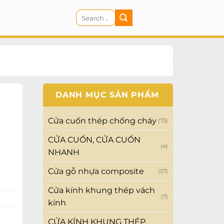
Search
CART
for:
DANH MỤC SẢN PHẨM
Cửa cuốn thép chống cháy
(73)
CỬA CUỐN, CỬA CUỐN
(4)
NHANH
Cửa gỗ nhựa composite
(57)
Cửa kính khung thép vách
(7)
kính
CỬA KÍNH KHUNG THÉP,