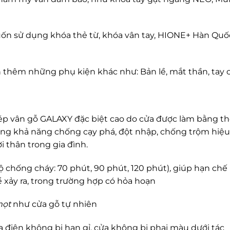
n sử dụng khóa thẻ từ, khóa vân tay, HIONE+ Hàn Quố
 thêm những phụ kiện khác như: Bản lề, mắt thần, tay 
hép vân gỗ GALAXY đặc biệt cao do cửa được làm bằng th
MIỄN PHÍ THIẾT KẾ 3D, ĐO ĐẠC
ng khả năng chống cạy phá, đột nhập, chống trộm hiệu
ĐĂNG KÝ NGAY
 thân trong gia đình.
ộ chống cháy: 70 phút, 90 phút, 120 phút)
,
giúp hạn chế
ể xảy ra, trong trường hợp có hỏa hoạn
mọt
như cửa gỗ tự nhiên
điện không bị han gỉ, cửa không bị phai màu dưới tác