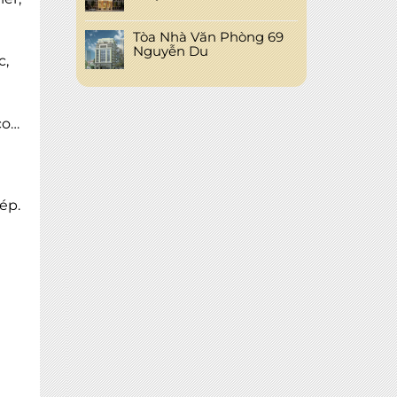
Tòa Nhà Văn Phòng 69
Nguyễn Du
c,
co…
×
ép.