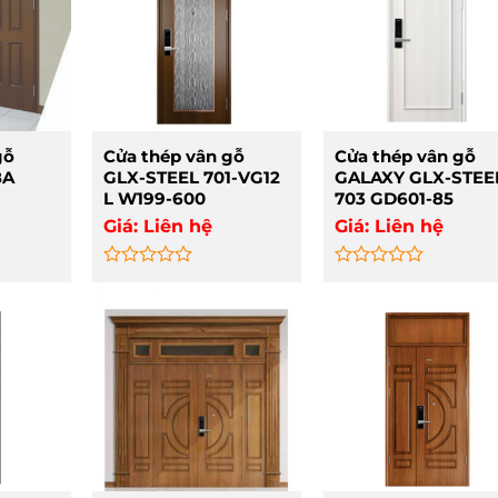
gỗ
Cửa thép vân gỗ
Cửa thép vân gỗ
8A
GLX-STEEL 701-VG12
GALAXY GLX-STEE
L W199-600
703 GD601-85
Giá:
Liên hệ
Giá:
Liên hệ
Rated
Rated
0
0
out
out
of
of
5
5