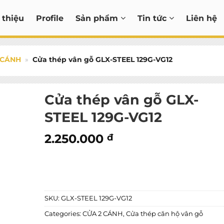
 thiệu
Profile
Sản phẩm
Tin tức
Liên hệ
 CÁNH
»
Cửa thép vân gỗ GLX-STEEL 129G-VG12
Cửa thép vân gỗ GLX-
STEEL 129G-VG12
2.250.000
đ
Cửa thép vân gỗ GLX-STEEL 129G-VG12 quantity
ADD TO CART
SKU:
GLX-STEEL 129G-VG12
Categories:
CỬA 2 CÁNH
,
Cửa thép căn hộ vân gỗ