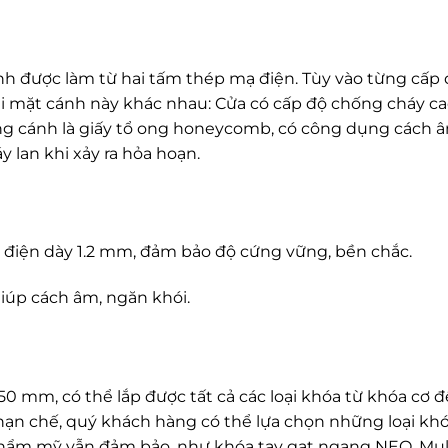
h được làm từ hai tấm thép mạ điện. Tùy vào từng cấp
i mặt cánh này khác nhau: Cửa có cấp độ chống cháy c
ng cánh là giấy tổ ong honeycomb, có công dụng cách 
y lan khi xảy ra hỏa hoạn.
điện dày 1.2 mm, đảm bảo độ cứng vững, bền chắc.
giúp cách âm, ngăn khói.
0 mm, có thể lắp được tất cả các loại khóa từ khóa cơ 
 hạn chế, quý khách hàng có thể lựa chọn những loại kh
thẩm mỹ vẫn đảm bảo, như khóa tay gạt ngang NEO, Mull