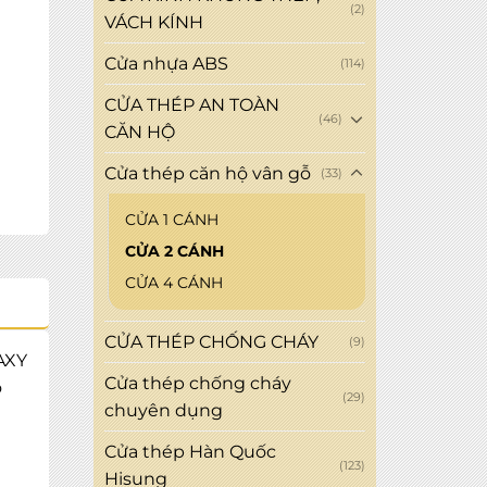
(2)
VÁCH KÍNH
Cửa nhựa ABS
(114)
CỬA THÉP AN TOÀN
(46)
CĂN HỘ
Cửa thép căn hộ vân gỗ
(33)
CỬA 1 CÁNH
CỬA 2 CÁNH
CỬA 4 CÁNH
CỬA THÉP CHỐNG CHÁY
(9)
AXY
Cửa thép chống cháy
o
(29)
chuyên dụng
Cửa thép Hàn Quốc
(123)
Hisung