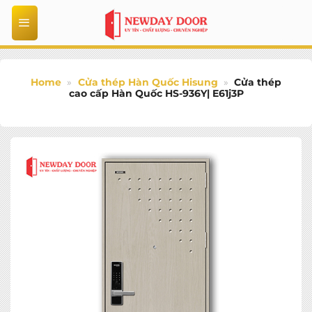
Bỏ
qua
nội
dung
Home
»
Cửa thép Hàn Quốc Hisung
»
Cửa thép
cao cấp Hàn Quốc HS-936Y| E61j3P