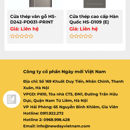
Cửa thép vân gỗ HS-
Cửa thép cao cấp Hàn
D242-PD031-PRINT
Quốc HS-D109 (E)
Giá:
Liên hệ
Giá:
Liên hệ
Rated
Rated
0
0
out
out
of
of
5
5
Công ty cổ phần Ngày mới Việt Nam
Địa chỉ: Số 169 Khuất Duy Tiến, Nhân Chính, Thanh
Xuân, Hà Nội
VPGD: P610, Tòa nhà CT5, ĐN1, Đường Trần Hữu
Dực, Quận Nam Từ Liêm, Hà Nội
VP Hải Phòng: 65 Nguyễn Bỉnh Khiêm, Gia Viên
Hotline: 0911.922.272
Hotline 2: 0968.998.428
Email: info@newdayvietnam.com