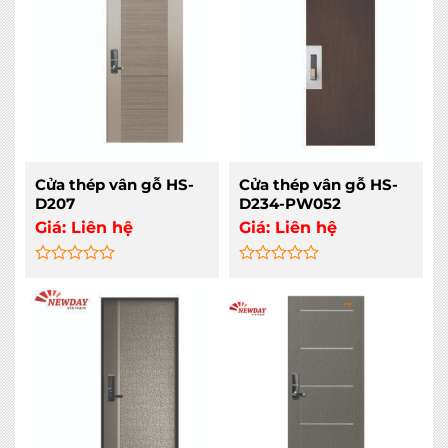
of
of
5
5
Cửa thép vân gỗ HS-
Cửa thép vân gỗ HS-
D207
D234-PW052
Giá:
Liên hệ
Giá:
Liên hệ
Rated
Rated
0
0
out
out
of
of
5
5