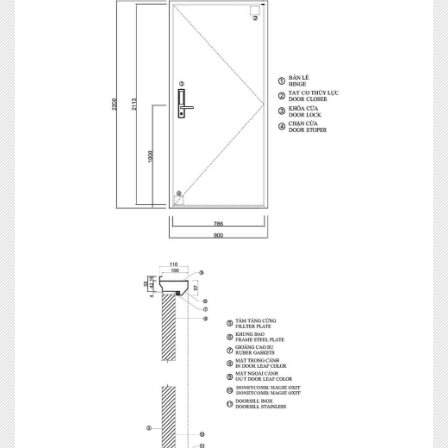
MIỄN PHÍ THIẾT KẾ 3D, ĐO ĐẠC
ĐĂNG KÝ NGAY