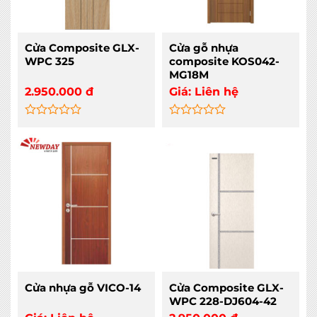
Cửa Composite GLX-
Cửa gỗ nhựa
WPC 325
composite KOS042-
MG18M
2.950.000
đ
Giá:
Liên hệ
Rated
Rated
0
0
out
out
of
of
5
5
Cửa nhựa gỗ VICO-14
Cửa Composite GLX-
WPC 228-DJ604-42