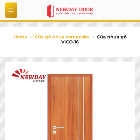
Bỏ
qua
nội
dung
Home
»
Cửa gỗ nhựa composite
»
Cửa nhựa gỗ
VICO-16