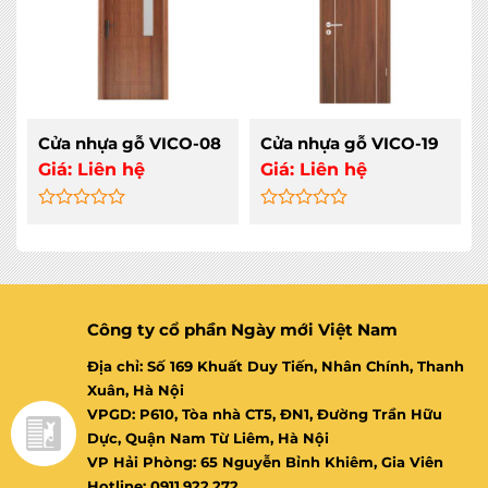
Cửa nhựa gỗ VICO-08
Cửa nhựa gỗ VICO-19
Giá:
Liên hệ
Giá:
Liên hệ
Rated
Rated
0
0
out
out
of
of
5
5
Công ty cổ phần Ngày mới Việt Nam
Địa chỉ: Số 169 Khuất Duy Tiến, Nhân Chính, Thanh
Xuân, Hà Nội
VPGD: P610, Tòa nhà CT5, ĐN1, Đường Trần Hữu
Dực, Quận Nam Từ Liêm, Hà Nội
VP Hải Phòng: 65 Nguyễn Bỉnh Khiêm, Gia Viên
Hotline: 0911.922.272