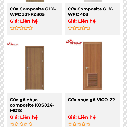
Cửa Composite GLX-
Cửa Composite GLX-
WPC 331-FZ805
WPC 403
Giá:
Liên hệ
Giá:
Liên hệ
Rated
Rated
0
0
out
out
of
of
5
5
Cửa gỗ nhựa
Cửa nhựa gỗ VICO-22
composite KOS024-
MG18
Giá:
Liên hệ
Giá:
Liên hệ