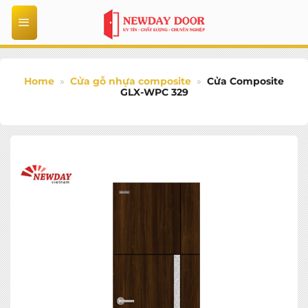
Bỏ
qua
nội
dung
Home
»
Cửa gỗ nhựa composite
»
Cửa Composite
GLX-WPC 329