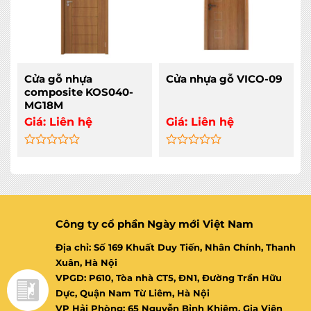
Cửa gỗ nhựa
Cửa nhựa gỗ VICO-09
composite KOS040-
MG18M
Giá:
Liên hệ
Giá:
Liên hệ
Rated
Rated
0
0
out
out
of
of
5
5
Công ty cổ phần Ngày mới Việt Nam
Địa chỉ: Số 169 Khuất Duy Tiến, Nhân Chính, Thanh
Xuân, Hà Nội
VPGD: P610, Tòa nhà CT5, ĐN1, Đường Trần Hữu
Dực, Quận Nam Từ Liêm, Hà Nội
VP Hải Phòng: 65 Nguyễn Bỉnh Khiêm, Gia Viên