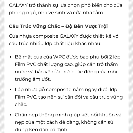
GALAXY trở thành sự lựa chọn phổ biến cho cửa
phòng ngủ, nhà vệ sinh và cửa nhà tắm.
Cấu Trúc Vững Chắc – Độ Bền Vượt Trội
Cửa nhựa composite GALAXY được thiết kế với
cấu trúc nhiều lớp chất liệu khác nhau:
Bề mặt của cửa WPC được bao phủ bởi 2 lớp
Film PVC chất lượng cao, giúp cản trở thấm
nước và bảo vệ cửa trước tác động của môi
trường ẩm ướt.
Lớp nhựa gỗ composite nằm ngay dưới lớp
Film PVC, tạo nên sự cân đối và cấu trúc vững
MIỄN PHÍ THIẾT KẾ 3D, ĐO ĐẠC
chắc.
ĐĂNG KÝ NGAY
Chân nẹp thông minh giúp kết nối khuôn và
nẹp cửa một cách dễ dàng, không cần sử
dụng keo dán cố định.