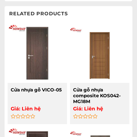
RELATED PRODUCTS
Cửa nhựa gỗ VICO-05
Cửa gỗ nhựa
composite KOS042-
MG18M
Giá:
Liên hệ
Giá:
Liên hệ
Rated
Rated
0
0
out
out