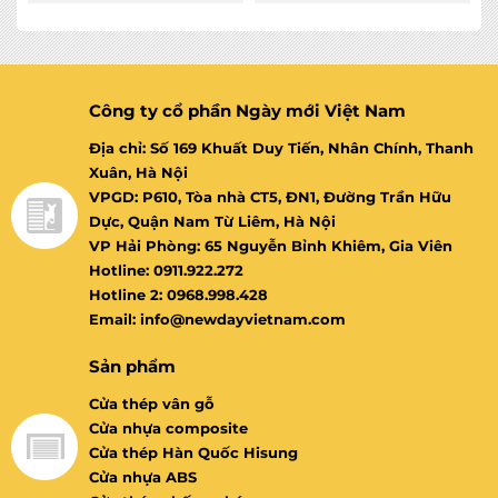
Rated
Rated
0
0
out
out
of
of
5
5
Công ty cổ phần Ngày mới Việt Nam
Địa chỉ: Số 169 Khuất Duy Tiến, Nhân Chính, Thanh
Xuân, Hà Nội
VPGD: P610, Tòa nhà CT5, ĐN1, Đường Trần Hữu
Dực, Quận Nam Từ Liêm, Hà Nội
VP Hải Phòng: 65 Nguyễn Bỉnh Khiêm, Gia Viên
Hotline: 0911.922.272
Hotline 2: 0968.998.428
Email: info@newdayvietnam.com
Sản phẩm
Cửa thép vân gỗ
Cửa nhựa composite
Cửa thép Hàn Quốc Hisung
Cửa nhựa ABS