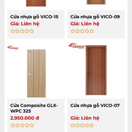
Cửa nhựa gỗ VICO-15
Cửa nhựa gỗ VICO-09
Giá:
Liên hệ
Giá:
Liên hệ
Rated
Rated
0
0
out
out
of
of
5
5
Cửa Composite GLX-
Cửa nhựa gỗ VICO-07
WPC 325
2.950.000
đ
Giá:
Liên hệ