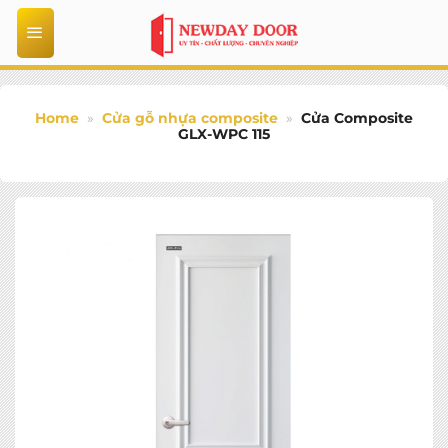
Bỏ
qua
nội
dung
Home
»
Cửa gỗ nhựa composite
»
Cửa Composite
GLX-WPC 115