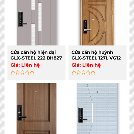
5
5
Cửa căn hộ hiện đại
Cửa căn hộ huỳnh
GLX-STEEL 222 BH827
GLX-STEEL 127L VG12
Giá:
Liên hệ
Giá:
Liên hệ
Rated
Rated
0
0
out
out
of
of
5
5