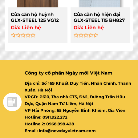
Cửa căn hộ huỳnh
Cửa căn hộ hiện đại
GLX-STEEL 125 VG12
GLX-STEEL 115 BH827
Giá:
Liên hệ
Giá:
Liên hệ
Rated
Rated
0
0
out
out
of
of
5
5
Công ty cổ phần Ngày mới Việt Nam
Địa chỉ: Số 169 Khuất Duy Tiến, Nhân Chính, Thanh
Xuân, Hà Nội
VPGD: P610, Tòa nhà CT5, ĐN1, Đường Trần Hữu
Dực, Quận Nam Từ Liêm, Hà Nội
VP Hải Phòng: 65 Nguyễn Bỉnh Khiêm, Gia Viên
Hotline: 0911.922.272
Hotline 2: 0968.998.428
Email: info@newdayvietnam.com