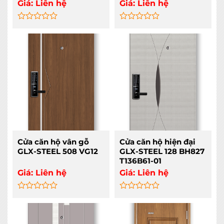
Giá:
Liên hệ
Giá:
Liên hệ
Rated
Rated
0
0
out
out
of
of
5
5
Cửa căn hộ vân gỗ
Cửa căn hộ hiện đại
GLX-STEEL 508 VG12
GLX-STEEL 128 BH827
T136B61-01
Giá:
Liên hệ
Giá:
Liên hệ
Rated
Rated
0
0
out
out
of
of