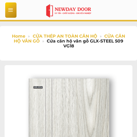
Bỏ
qua
nội
dung
Home
»
CỬA THÉP AN TOÀN CĂN HỘ
»
CỬA CĂN
HỘ VÂN GỖ
»
Cửa căn hộ vân gỗ GLX-STEEL 509
VG18