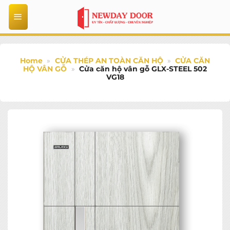
Bỏ
qua
nội
dung
Home
»
CỬA THÉP AN TOÀN CĂN HỘ
»
CỬA CĂN
HỘ VÂN GỖ
»
Cửa căn hộ vân gỗ GLX-STEEL 502
VG18