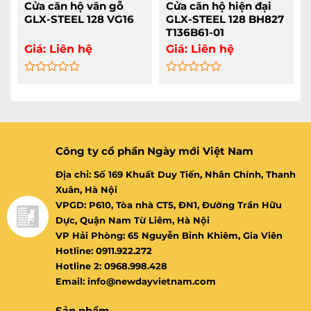
Cửa căn hộ vân gỗ
Cửa căn hộ hiện đại
GLX-STEEL 128 VG16
GLX-STEEL 128 BH827
T136B61-01
Giá:
Liên hệ
Giá:
Liên hệ
Rated
Rated
0
0
out
out
of
of
5
5
Công ty cổ phần Ngày mới Việt Nam
Địa chỉ: Số 169 Khuất Duy Tiến, Nhân Chính, Thanh
Xuân, Hà Nội
VPGD: P610, Tòa nhà CT5, ĐN1, Đường Trần Hữu
Dực, Quận Nam Từ Liêm, Hà Nội
VP Hải Phòng: 65 Nguyễn Bỉnh Khiêm, Gia Viên
Hotline: 0911.922.272
Hotline 2: 0968.998.428
Email: info@newdayvietnam.com
Sản phẩm