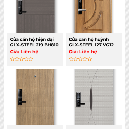
Cửa căn hộ hiện đại
Cửa căn hộ huỳnh
GLX-STEEL 219 BH810
GLX-STEEL 127 VG12
Giá:
Liên hệ
Giá:
Liên hệ
Rated
Rated
0
0
out
out
of
of
5
5