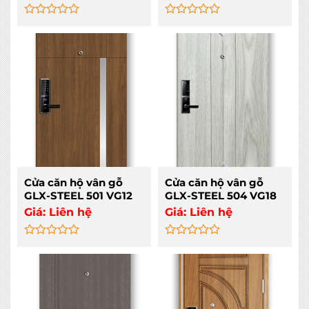
Rated
Rated
0
0
out
out
of
of
5
5
Cửa căn hộ vân gỗ
Cửa căn hộ vân gỗ
GLX-STEEL 501 VG12
GLX-STEEL 504 VG18
Giá:
Liên hệ
Giá:
Liên hệ
Rated
Rated
0
0
out
out
of
of
5
5