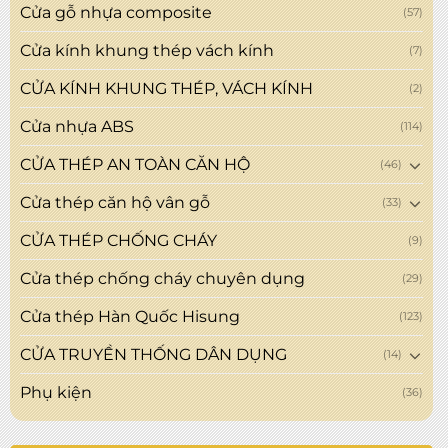
Cửa gỗ nhựa composite
(57)
Cửa kính khung thép vách kính
(7)
CỬA KÍNH KHUNG THÉP, VÁCH KÍNH
(2)
Cửa nhựa ABS
(114)
CỬA THÉP AN TOÀN CĂN HỘ
(46)
Cửa thép căn hộ vân gỗ
(33)
CỬA THÉP CHỐNG CHÁY
(9)
Cửa thép chống cháy chuyên dụng
(29)
Cửa thép Hàn Quốc Hisung
(123)
CỬA TRUYỀN THỐNG DÂN DỤNG
(14)
Phụ kiện
(36)