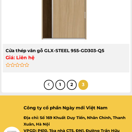
Cửa thép vân gỗ GLX-STEEL 955-GD303-Q5
Giá:
Liên hệ
Rated
0
out
1
2
3
of
5
Công ty cổ phần Ngày mới Việt Nam
Địa chỉ: Số 169 Khuất Duy Tiến, Nhân Chính, Thanh
Xuân, Hà Nội
VPGD: P610, Tòa nhà CT5, ĐN1, Đường Trần Hữu