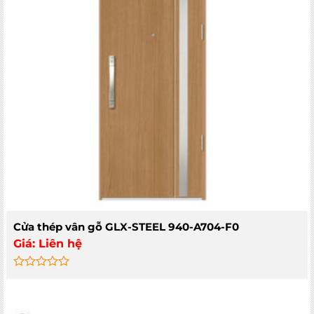
Cửa thép vân gỗ GLX-STEEL 940-A704-F0
Giá:
Liên hệ
Rated
0
out
of