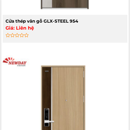
Cửa thép vân gỗ GLX-STEEL 954
Giá:
Liên hệ
Rated
0
out
of
5