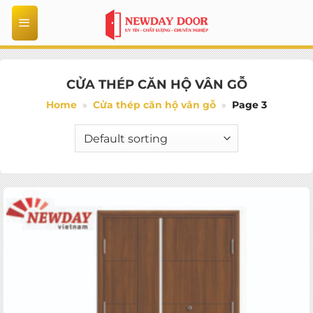
Bỏ
qua
nội
dung
CỬA THÉP CĂN HỘ VÂN GỖ
Home
»
Cửa thép căn hộ vân gỗ
»
Page 3