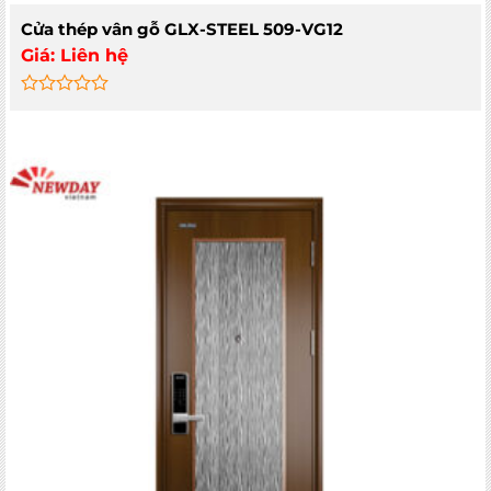
Cửa thép vân gỗ GLX-STEEL 509-VG12
Giá:
Liên hệ
Rated
0
out
of
5