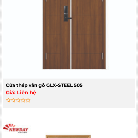
Cửa thép vân gỗ GLX-STEEL 505
Giá:
Liên hệ
Rated
0
out
of
5