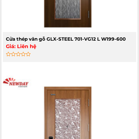
Cửa thép vân gỗ GLX-STEEL 701-VG12 L W199-600
Giá:
Liên hệ
Rated
0
out
of
5