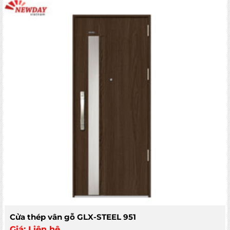
5
Cửa thép vân gỗ GLX-STEEL 951
Giá:
Liên hệ