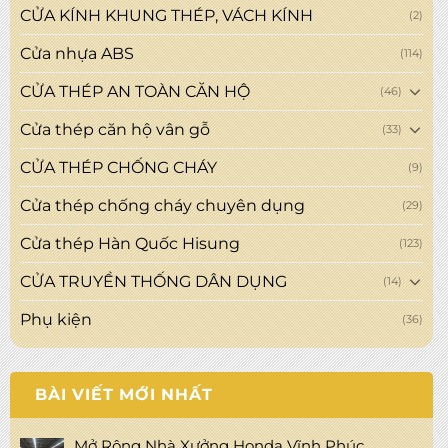
CỬA KÍNH KHUNG THÉP, VÁCH KÍNH
(2)
Cửa nhựa ABS
(114)
CỬA THÉP AN TOÀN CĂN HỘ
(46)
Cửa thép căn hộ vân gỗ
(33)
CỬA THÉP CHỐNG CHÁY
(9)
Cửa thép chống cháy chuyên dụng
(29)
Cửa thép Hàn Quốc Hisung
(123)
CỬA TRUYỀN THỐNG DÂN DỤNG
(14)
Phụ kiện
(36)
BÀI VIẾT MỚI NHẤT
Mở Rộng Nhà Xưởng Honda Vĩnh Phúc