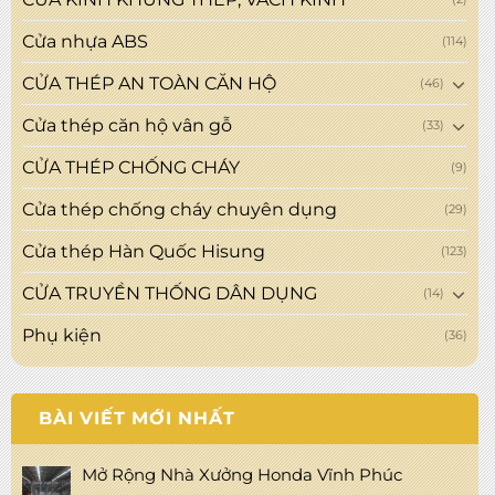
Cửa nhựa ABS
(114)
CỬA THÉP AN TOÀN CĂN HỘ
(46)
Cửa thép căn hộ vân gỗ
(33)
CỬA THÉP CHỐNG CHÁY
(9)
Cửa thép chống cháy chuyên dụng
(29)
Cửa thép Hàn Quốc Hisung
(123)
CỬA TRUYỀN THỐNG DÂN DỤNG
(14)
Phụ kiện
(36)
BÀI VIẾT MỚI NHẤT
Mở Rộng Nhà Xưởng Honda Vĩnh Phúc