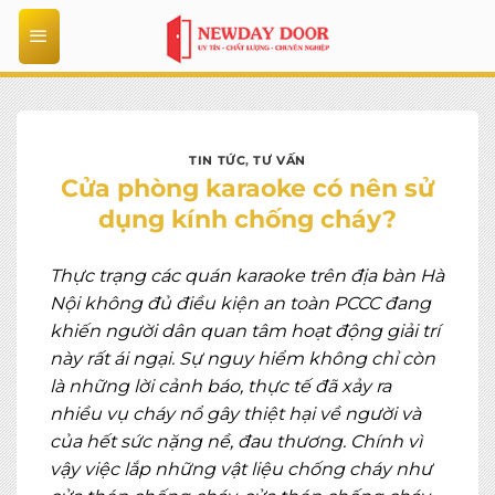
Bỏ
qua
nội
dung
TIN TỨC
,
TƯ VẤN
Cửa phòng karaoke có nên sử
dụng kính chống cháy?
Thực trạng các quán karaoke trên địa bàn Hà
Nội không đủ điều kiện an toàn PCCC đang
khiến người dân quan tâm hoạt động giải trí
này rất ái ngại. Sự nguy hiểm không chỉ còn
là những lời cảnh báo, thực tế đã xảy ra
nhiều vụ cháy nổ gây thiệt hại về người và
của hết sức nặng nề, đau thương. Chính vì
vậy việc lắp những vật liệu chống cháy như