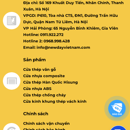
Địa chỉ: Số 169 Khuất Duy Tiến, Nhân Chính, Thanh
Xuân, Hà Nội
VPGD: P610, Tòa nhà CT5, ĐN1, Đường Trần Hữu
Dực, Quận Nam Từ Liêm, Hà Nội
VP Hải Phòng: 65 Nguyễn Bỉnh Khiêm, Gia Viên
Hotline: 0911.922.272
Hotline 2: 0968.998.428
Email: info@newdayvietnam.com
Sản phẩm
Cửa thép vân gỗ
Cửa nhựa composite
Cửa thép Hàn Quốc Hisung
Cửa nhựa ABS
Cửa thép chống cháy
Cửa kính khung thép vách kính
Chính sách
Chính sách vận chuyển
Chính sách bảo hành