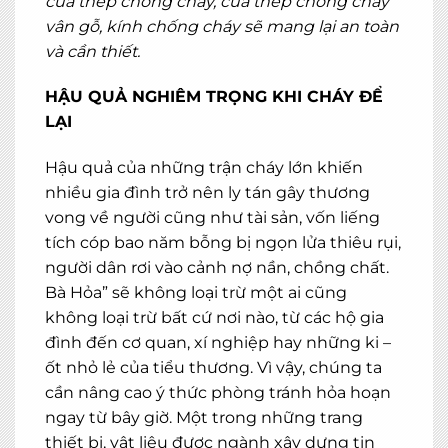
cửa thép chống cháy, cửa thép chống cháy
vân gỗ, kính chống cháy sẽ mang lại an toàn
và cần thiết.
HẬU QUẢ NGHIÊM TRỌNG KHI CHÁY ĐỂ
LẠI
Hậu quả của những trận cháy lớn khiến
nhiều gia đình trở nên ly tán gây thương
vong về người cũng như tài sản, vốn liếng
tích cóp bao năm bỗng bị ngọn lửa thiêu rụi,
người dân rơi vào cảnh nợ nần, chồng chất.
Bà Hỏa” sẽ không loại trừ một ai cũng
không loại trừ bất cứ nơi nào, từ các hộ gia
đình đến cơ quan, xí nghiệp hay những ki –
ốt nhỏ lẻ của tiểu thương. Vì vậy, chúng ta
cần nâng cao ý thức phòng tránh hỏa hoạn
ngay từ bây giờ. Một trong những trang
thiết bị, vật liệu được ngành xây dựng tin